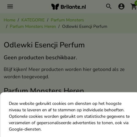
menu
search
account_circle
shopping_ca
Home
KATEGORIE
Parfum Monsters
Parfum Monsters Heren
Odlewki Esencji Perfum
Odlewki Esencji Perfum
Geen producten beschikbaar.
Blijf kijken! Meer producten worden hier getoond als ze
worden toegevoegd.
Parfum Monsters Heren
Deze website gebruikt cookies om diensten op het hoogste
Odlewki Esencji Perfum
niveau te leveren en af te stemmen op individuele behoeften.
Koloniale Water Monsters
Optionele cookies worden gebruikt om statistische gegevens te
verzamelen of gepersonaliseerde advertenties te tonen, ook via
Geparfumeerde Water Monsters
Google-diensten.
Toiletwater Monsters