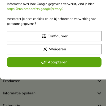
Informatie over hoe Google gegevens verwerkt, vind je hier:
https://business.safety.google/privacy/
.
Accepteer je deze cookies en de bijbehorende verwerking van
persoonsgegevens?
Ontvang ons laatste nieuws en
tune
Configureer
aanbiedingen
clear
Weigeren
U kunt op elk gewenst moment weer uitschrijven. Hiervoor kunt
u de contactgegevens gebruiken uit de algemene voorwaarden.
done_all
Accepteren
Ik accepteer de
winkelreglement
en het
privacybeleid
.
keyboard_arrow_down
Producten
keyboard_arrow_down
Informatie opslaan
keyboard_arrow_down
Categorie