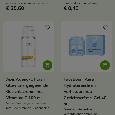
en ceramidecapsules die de huid
masker die intensief voedt,
€ 25,60
€ 8,40
verheldert, de teint egaliseert en
hydrateert en na het wakker
de huid intensief hydrateert.
worden een "glass skin "-effect
geeft.
favorite_border
favorite_border


Apis Adeno-C Flash
FaceBoom Aura
Glow Energiegevende
Hydraterende en
Gezichtscrème met
Verhelderende
Vitamine C 100 ml
Gezichtscrème-Gel 40
Verhelderende gezichtscrème
ml
met 10% vitamine C, adenosine
Deze hydraterende en
en ureum, die de huid intensief
verhelderende crème-gel