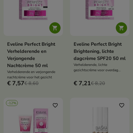


Eveline Perfect Bright
Eveline Perfect Bright
Verhelderende en
Brightening, lichte
Verjongende
dagcrème SPF20 50 ml
Nachtcrème 50 ml
Verhelderende, lichte
gezichtscrème voor overdag
Verhelderende en verjongende
SPF20
nachtcrème voor het gezicht
€ 7,57
€ 7,21
€ 8,60
€ 8,20
-12%
favorite_border
favorite_border