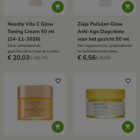


Needly Vita C Glow
Ziaja Pullulan Glow
Toning Cream 50 ml
Anti-Age Dagcrème
(14-11-2026)
voor het gezicht 50 ml
Deze verhelderende
Een veganistische, gladmakende
gezichtscrème helpt de huidtint
en verhelderende crème,
€ 20,03
€ 6,56
te egaliseren, verkleuringen te
€ 26,70
speciaal ontwikkeld voor de
€ 8,00
verminderen en een stralende
volwassen huid die behoefte
huid te bevorderen. De formule,
heeft aan meer stevigheid,
verrijkt met een vitamine C-
elasticiteit en een stralende teint.
derivaat, niacinamide, panthenol,
favorite_border
favorite_border
hyaluronzuur en
grapefruitextract, hydrateert,
verzacht en beschermt tegen
oxidatieve stress.

