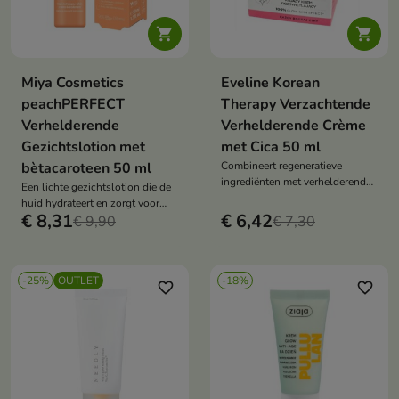


Miya Cosmetics
Eveline Korean
peachPERFECT
Therapy Verzachtende
Verhelderende
Verhelderende Crème
Gezichtslotion met
met Cica 50 ml
bètacaroteen 50 ml
Combineert regeneratieve
ingrediënten met verhelderende
Een lichte gezichtslotion die de
stoffen.
huid hydrateert en zorgt voor
€ 8,31
€ 6,42
een natuurlijke, stralende teint.
€ 9,90
€ 7,30
-25%
OUTLET
-18%
favorite_border
favorite_border