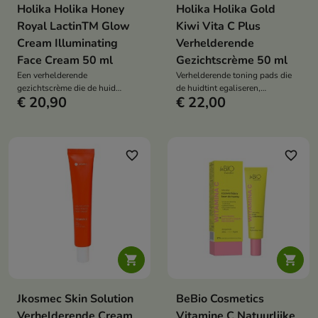
Holika Holika Honey
Holika Holika Gold
Royal LactinTM Glow
Kiwi Vita C Plus
Cream Illuminating
Verhelderende
Face Cream 50 ml
Gezichtscrème 50 ml
Een verhelderende
Verhelderende toning pads die
gezichtscrème die de huid
de huidtint egaliseren,
€ 20,90
€ 22,00
intensief hydrateert, voedt en
verkleuringen verminderen en de
helpt haar gezonde, stralende
teint een frisse gloed geven.
uitstraling te herstellen.
favorite_border
favorite_border


Jkosmec Skin Solution
BeBio Cosmetics
Verhelderende Cream
Vitamine C Natuurlijke