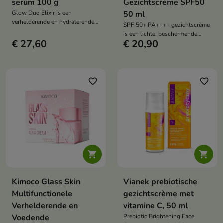
serum 100 g
Gezichtscrème SPF50
Glow Duo Elixir is een
50 ml
verhelderende en hydraterende
SPF 50+ PA++++ gezichtscrème
crème-serum die intensieve
is een lichte, beschermende
verzorging combineert met het
€ 27,60
€ 20,90
crème die de huid hydrateert,
#GlassSkin-effect – een
verheldert en beschermt tegen
elastische, gladde en stralende
UV-straling. Niacinamide en
huid.
peptiden ondersteunen een
gezonde huid en een " glass skin
favorite_border
favorite_border
"-effect.


Kimoco Glass Skin
Vianek prebiotische
Multifunctionele
gezichtscrème met
Verhelderende en
vitamine C, 50 ml
Voedende
Prebiotic Brightening Face