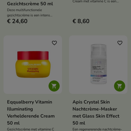
Cream met vitamine C is een
Gezichtscrème 50 ml
hydraterende dagcrème die de
Deze multifunctionele
teint verheldert, de huidtint
gezichtscrème is een intens
egaliseert en de natuurlijke
€ 24,60
€ 8,60
hydraterende en voedende dag-
beschermbarrière ondersteunt.
en nachtcrème. De rijke formule
met 27 actieve ingrediënten
ondersteunt de huidregeneratie
en zorgt voor een gladde,
favorite_border
favorite_border
stralende teint.


Eqqualberry Vitamin
Apis Crystal Skin
Illuminating
Nachtcrème-Masker
Verhelderende Cream
met Glass Skin Effect
50 ml
50 ml
Gezichtscrème met vitamine C
Een regenererende nachtcrème-