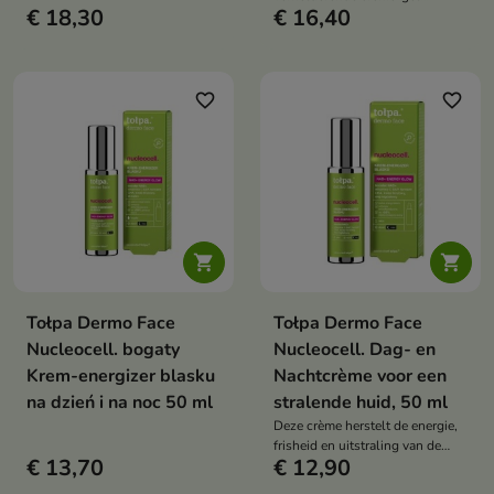
hydrateert, gladmaakt en de
€ 18,30
€ 16,40
hydrateert, kalmeert en herstelt
frisse gloed herstelt.
de natuurlijke glans van de huid.
De lichte gelcrème-textuur voelt
comfortabel aan zonder de huid
te verzwaren en beschermt tegen
favorite_border
favorite_border
uitdroging, zowel overdag als 's
nachts.


Tołpa Dermo Face
Tołpa Dermo Face
Nucleocell. bogaty
Nucleocell. Dag- en
Krem-energizer blasku
Nachtcrème voor een
na dzień i na noc 50 ml
stralende huid, 50 ml
Deze crème herstelt de energie,
frisheid en uitstraling van de
€ 13,70
€ 12,90
huid. Het beschermt tegen
oxidatieve stress, versterkt de