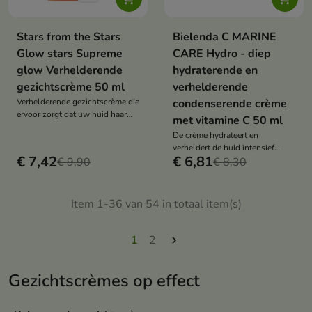
Stars from the Stars
Bielenda C MARINE
Glow stars Supreme
CARE Hydro - diep
glow Verhelderende
hydraterende en
gezichtscrème 50 ml
verhelderende
Verhelderende gezichtscrème die
condenserende crème
ervoor zorgt dat uw huid haar
met vitamine C 50 ml
natuurlijke glans terugkrijgt
De crème hydrateert en
verheldert de huid intensief
€ 7,42
€ 6,81
€ 9,90
dankzij het gehalte aan vitamine
€ 8,30
C
Item 1-36 van 54 in totaal item(s)
1
2

Gezichtscrèmes op effect