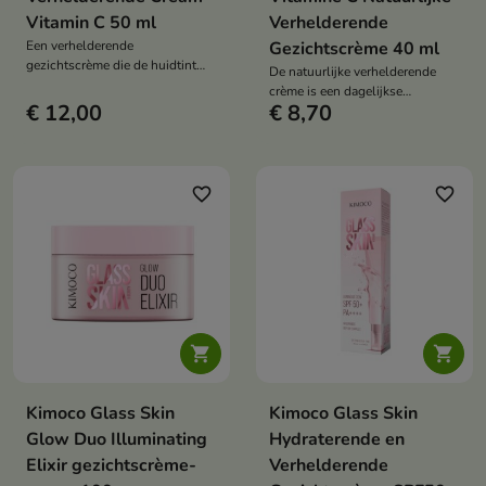
Vitamin C 50 ml
Verhelderende
Een verhelderende
Gezichtscrème 40 ml
gezichtscrème die de huidtint
De natuurlijke verhelderende
egaliseert, tekenen van
crème is een dagelijkse
vermoeidheid vermindert en de
€ 12,00
€ 8,70
verzorging die de huidtint
teint een gezonde, stralende
egaliseert, hydrateert en een
gloed teruggeeft.
gezonde, stralende uitstraling
teruggeeft.
favorite_border
favorite_border


Kimoco Glass Skin
Kimoco Glass Skin
Glow Duo Illuminating
Hydraterende en
Elixir gezichtscrème-
Verhelderende