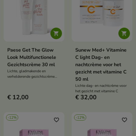


Paese Get The Glow
Sunew Med+ Vitamine
Look Multifunctionele
C light Dag- en
Gezichtscrème 30 ml
nachtcrème voor het
Lichte, gladmakende en
gezicht met vitamine C
verhelderende gezichtscrème
50 ml
met niacinamide, hyaluronzuur
Lichte dag- en nachtcrème voor
en perzikolie.
het gezicht met vitamine C
€ 12,00
€ 32,00
-12%
-12%
favorite_border
favorite_border