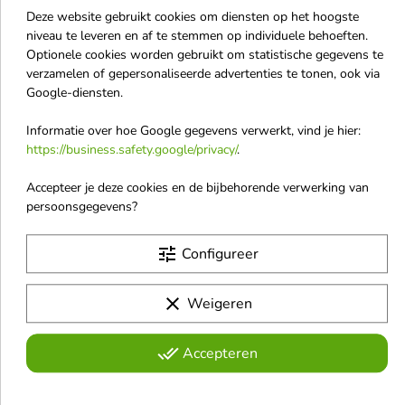
dankzij vitamine C en
favorite_border
favorite_border
Deze website gebruikt cookies om diensten op het hoogste
maltobionzuur.
niveau te leveren en af te stemmen op individuele behoeften.
Optionele cookies worden gebruikt om statistische gegevens te
verzamelen of gepersonaliseerde advertenties te tonen, ook via
Google-diensten.
Informatie over hoe Google gegevens verwerkt, vind je hier:


https://business.safety.google/privacy/
.
Accepteer je deze cookies en de bijbehorende verwerking van
Tołpa Bionic Cream in
Paese All About The
persoonsgegevens?
capsules Hydro - glow
Base2 Gift Set: Get The
60 g
Glow Illuminating Face
tune
Configureer
Hydraterende gel met vitamine C
Cream + Losse
en maltobionzuurcapsules die
Rijstpoeder
de huid direct verheldert,
Paese All About The Base 02 is
clear
Weigeren
gladmaakt en tot wel 72 uur
een duo dat de perfecte balans
lang intensief hydrateert,
€ 22,80
€ 26,90
biedt tussen huidverzorging en
waardoor de jeugdige gloed en
make-up. De verhelderende
done_all
Accepteren
egale teint worden hersteld.
crème hydrateert en voedt de
huid stralend, terwijl het
rijstpoeder de make-up fixeert en
favorite_border
favorite_border