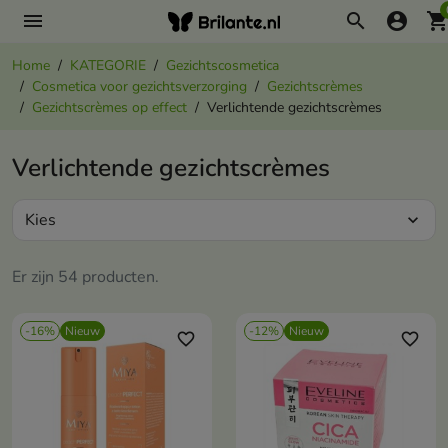
menu
search
account_circle
shopping_ca
Home
KATEGORIE
Gezichtscosmetica
Cosmetica voor gezichtsverzorging
Gezichtscrèmes
Gezichtscrèmes op effect
Verlichtende gezichtscrèmes
Verlichtende gezichtscrèmes
Kies
expand_more
Er zijn 54 producten.
-16%
Nieuw
-12%
Nieuw
favorite_border
favorite_border