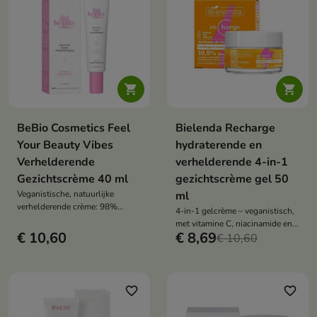


BeBio Cosmetics Feel
Bielenda Recharge
Your Beauty Vibes
hydraterende en
Verhelderende
verhelderende 4-in-1
Gezichtscrème 40 ml
gezichtscrème gel 50
Veganistische, natuurlijke
ml
verhelderende crème: 98%
4-in-1 gelcrème – veganistisch,
natuurlijke, stabiele vitamine C,
met vitamine C, niacinamide en
co-enzym Q10 , abrikozenolie.
€ 10,60
€ 8,69
bioactief mandarijnwater,
€ 10,60
Direct glow , hydraterend, egale
hydrateert, verheldert, verzacht
teint, make-upbasis.
en geeft de huid energie
favorite_border
favorite_border