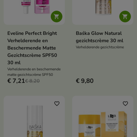


Eveline Perfect Bright
Baśka Glow Natural
Verhelderende en
gezichtscrème 30 ml
Beschermende Matte
Verhelderende gezichtscrème
Gezichtscrème SPF50
30 ml
Verhelderende en beschermende
matte gezichtscrème SPF50
€ 7,21
€ 9,80
€ 8,20
favorite_border
favorite_border