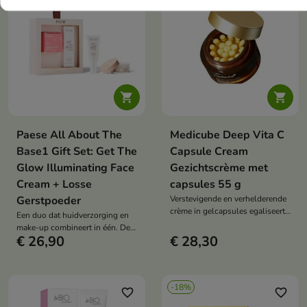
zorgt voor een zijdezachte, matte
finish. De elegante verpakking
maakt de set een perfect cadeau
voor iedereen die van natuurlijke
schoonheid en ego frisse look
houdt.


Paese All About The
Medicube Deep Vita C
Base1 Gift Set: Get The
Capsule Cream
Glow Illuminating Face
Gezichtscrème met
Cream + Losse
capsules 55 g
Gerstpoeder
Verstevigende en verhelderende
crème in gelcapsules egaliseert
Een duo dat huidverzorging en
de huidtint, ondersteunt de
make-up combineert in één. De
collageensynthese, hydrateert
€ 26,90
€ 28,30
elegante verpakking maakt deze
en maakt glad
set het perfecte cadeau voor elke
vrouw die waarde hecht aan
natuurlijke schoonheid en een
-18%
luxe dagelijks
favorite_border
favorite_border
huidverzorgingsritueel.