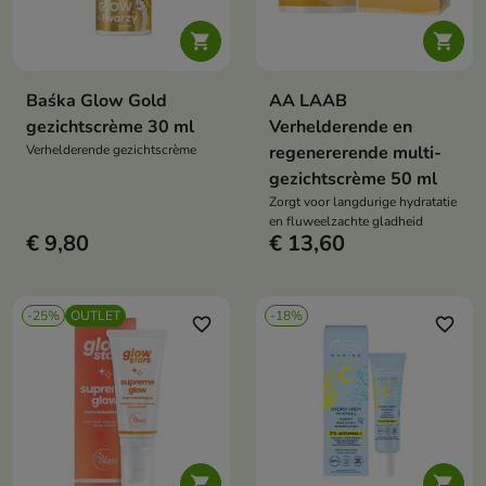


Baśka Glow Gold
AA LAAB
gezichtscrème 30 ml
Verhelderende en
Verhelderende gezichtscrème
regenererende multi-
gezichtscrème 50 ml
Zorgt voor langdurige hydratatie
en fluweelzachte gladheid
€ 9,80
€ 13,60
-25%
OUTLET
-18%
favorite_border
favorite_border

