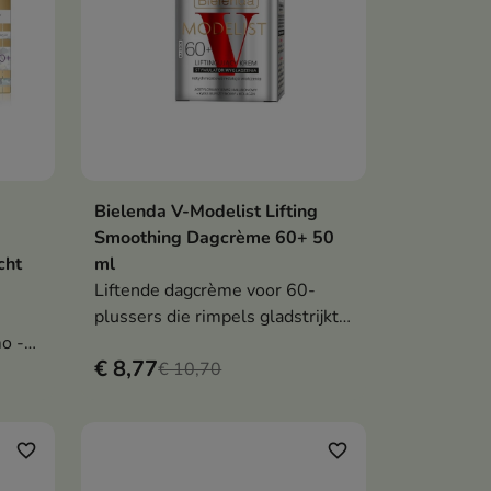
Bielenda V-Modelist Lifting
en
In winkelwagen

Smoothing Dagcrème 60+ 50
cht
ml
Liftende dagcrème voor 60-
plussers die rimpels gladstrijkt,
o -
de huid steviger maakt en de
€ 8,77
teint herstelt dankzij de
€ 10,70
ème,
synergie van geacetyleerd
e
hyaluronzuur, barnsteenzuur en
r
collageen.
favorite_border
favorite_border