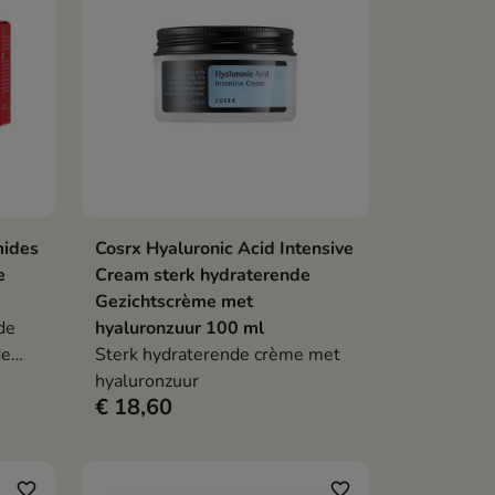
mides
Cosrx Hyaluronic Acid Intensive
en
In winkelwagen

e
Cream sterk hydraterende
Gezichtscrème met
de
hyaluronzuur 100 ml
de
Sterk hydraterende crème met
maakt
hyaluronzuur
€ 18,60
indert
favorite_border
favorite_border