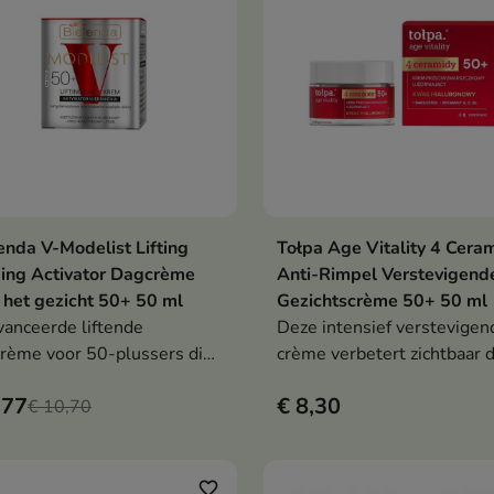
enda V-Modelist Lifting
Tołpa Age Vitality 4 Cera
In winkelwagen
In winkelwag


ing Activator Dagcrème
Anti-Rimpel Verstevigend
 het gezicht 50+ 50 ml
Gezichtscrème 50+ 50 ml
anceerde liftende
Deze intensief verstevigen
rème voor 50-plussers die
crème verbetert zichtbaar 
uid na slechts één gebruik
elasticiteit van de huid en 
,77
€ 8,30
kker, steviger en gladder
€ 10,70
de teint gladder. Het verm
t - dankzij geacetyleerd
rimpels, hydrateert en
uronzuur, barnsteenzuur en
stimuleert celvernieuwing,
N.
terwijl het de
favorite_border