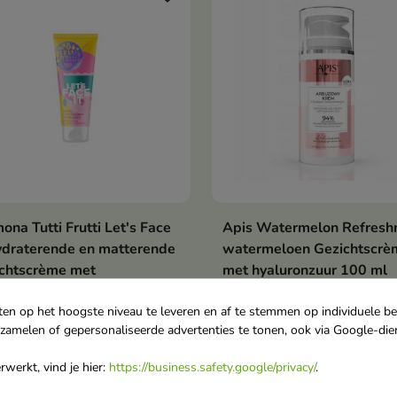
hydrolipidenbarrière verste
en de huid beschermt tege
invloeden van buitenaf.
ona Tutti Frutti Let's Face
Apis Watermelon Refresh
In winkelwagen
In winkelwag


ydraterende en matterende
watermeloen Gezichtscrè
ichtscrème met
met hyaluronzuur 100 ml
uronzuur 1% + Nutri Shot
Crème met watermeloen e
 50 ml
hyaluronzuur
ten op het hoogste niveau te leveren en af te stemmen op individuele b
rzamelen of gepersonaliseerde advertenties te tonen, ook via Google-die
ek het geheim van
aterend en matterend met
werkt, vind je hier:
https://business.safety.google/privacy/
.
,20
€ 11,40
 crème die effectiviteit