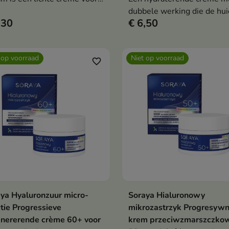
agelijkse huidverzorging die
dubbele werking die de hui
,30
€ 6,50
nsief hydrateert, het
intensief hydrateert, verza
obioom van de huid
regenereert en de
rsteunt en de natuurlijke
beschermende barrière van
 op voorraad
Niet op voorraad
olipidenbarrière versterkt.
huid versterkt.
favorite_border
ya Hyaluronzuur micro-
Soraya Hialuronowy
Bekijk details
Bekijk details
ctie Progressieve
mikrozastrzyk Progresyw
nererende crème 60+ voor
krem przeciwzmarszczko