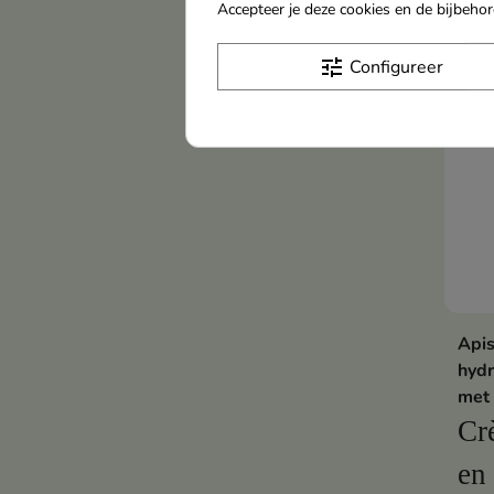
comb
Accepteer je deze cookies en de bijbeh
verz
tune
Configureer
Apis
hydr
met 
Cr
en