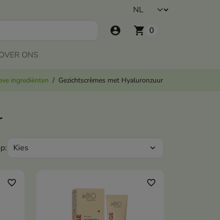
account_circle
shopping_cart
0
OVER ONS
eve ingrediënten
Gezichtscrèmes met Hyaluronzuur
r
Kies
p:
expand_more
favorite_border
favorite_border