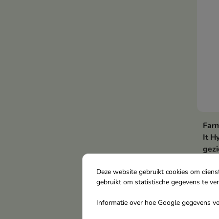
Farm
It H
gez
hyal
E+F
Deze website gebruikt cookies om diens
gebruikt om statistische gegevens te ve
Ontd
hydr
Informatie over hoe Google gegevens ver
€ 4
onze