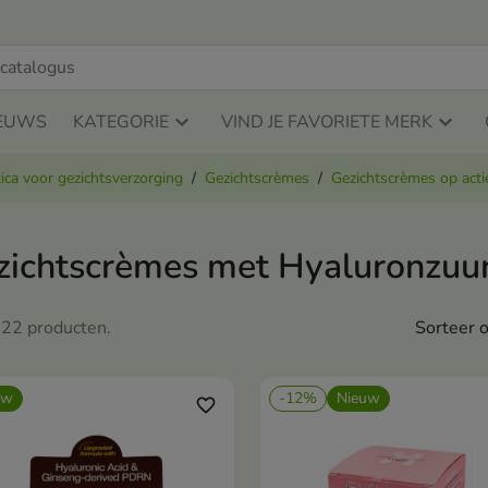
EUWS
KATEGORIE
VIND JE FAVORIETE MERK
ca voor gezichtsverzorging
Gezichtscrèmes
Gezichtscrèmes op acti
zichtscrèmes met Hyaluronzuu
n 22 producten.
Sorteer o
uw
-12%
Nieuw
favorite_border