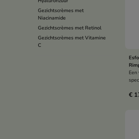
Hyaluronzuur
Gezichtscrèmes met
Niacinamide
Gezichtscrèmes met Retinol
Gezichtscrèmes met Vitamine
C
Esfo
Rimp
Een 
spec
die 
€ 1
verz
verb