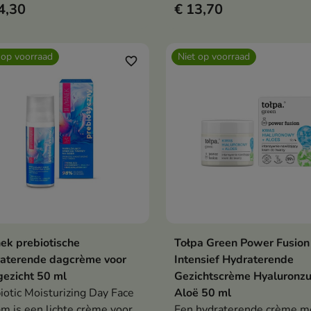
4,30
€ 13,70
aluronzuur,
enextract,
 op voorraad
Niet op voorraad
favorite_border
rwekiemen, aloë
a, zijdeproteïnen,
ganolie en
eaboter
ek prebiotische
Tołpa Green Power Fusion
Bekijk details
Bekijk details
raterende dagcrème voor
Intensief Hydraterende
gezicht 50 ml
Gezichtscrème Hyaluronzu
iotic Moisturizing Day Face
Aloë 50 ml
m is een lichte crème voor
Een hydraterende crème m