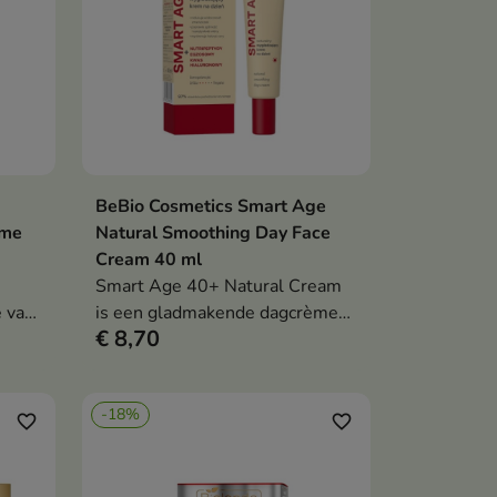
BeBio Cosmetics Smart Age
en
In winkelwagen

ème
Natural Smoothing Day Face
Cream 40 ml
Smart Age 40+ Natural Cream
e van
is een gladmakende dagcrème
€ 8,70
die rimpels vermindert, de
stevigheid verbetert en
langdurige hydratatie biedt.
-18%
favorite_border
favorite_border