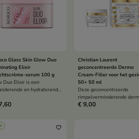
oco Glass Skin Glow Duo
Christian Laurent
In winkelwagen
In winkelwag


minating Elixir
geconcentreerde Dermo
ichtscrème-serum 100 g
Cream-Filler voor het gezi
 Duo Elixir is een
50+ 50 ml
elderende en hydraterende
Deze geconcentreerde
e-serum die intensieve
rimpelverminderende derm
7,60
€ 9,00
orging combineert met het
crème-filler is een
ssSkin-effect – een
geavanceerde antirimpelcr
tische, gladde en stralende
speciaal ontwikkeld voor d
%
.
rijpere huid, met name voo
favorite_border
mensen boven de 50.