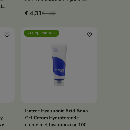
d
thee. Hydrateert, ontgift en
€ 4,31
cht en
beschermt tegen vervuiling.
€ 4,90
 de
Niet op voorraad
favorite_border
favorite_border
Isntree Hyaluronic Acid Aqua
Bekijk details
ny
Gel Cream Hydraterende
wy
crème met hyaluronzuur 100