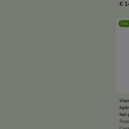
€ 1
hy
alg
Niet
ta
ver
ar
sh
Vian
hyd
het 
Preb
Crea