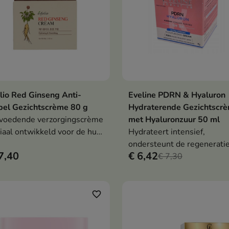
lio Red Ginseng Anti-
Eveline PDRN & Hyaluron
In winkelwagen
In winkelwag


el Gezichtscrème 80 g
Hydraterende Gezichtscr
voedende verzorgingscrème
met Hyaluronzuur 50 ml
iaal ontwikkeld voor de huid
Hydrateert intensief,
behoefte heeft aan
ondersteunt de regenerati
7,40
€ 6,42
achting, regeneratie en
de opperhuid en helpt de
€ 7,30
eterde elasticiteit.
stevigheid te behouden.
favorite_border