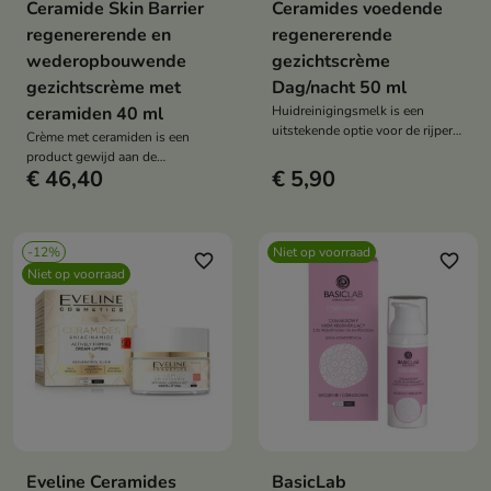
Ceramide Skin Barrier
Ceramides voedende
regenererende en
regenererende
wederopbouwende
gezichtscrème
gezichtscrème met
Dag/nacht 50 ml
ceramiden 40 ml
Huidreinigingsmelk is een
uitstekende optie voor de rijpere
Crème met ceramiden is een
huid
product gewijd aan de
€ 46,40
€ 5,90
verzorging van de droge en rijpe
huid
-12%
Niet op voorraad
favorite_border
favorite_border
Niet op voorraad
Eveline Ceramides
BasicLab