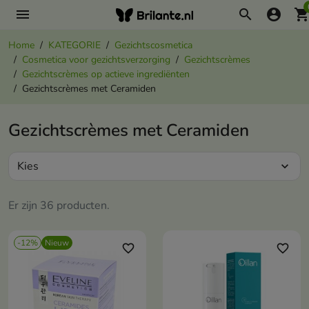
menu
search
account_circle
shopping_ca
Home
KATEGORIE
Gezichtscosmetica
Cosmetica voor gezichtsverzorging
Gezichtscrèmes
Gezichtscrèmes op actieve ingrediënten
Gezichtscrèmes met Ceramiden
Gezichtscrèmes met Ceramiden
Kies
expand_more
Er zijn 36 producten.
-12%
Nieuw
favorite_border
favorite_border