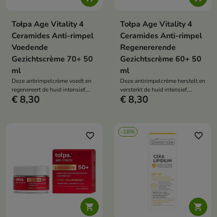
Tołpa Age Vitality 4
Tołpa Age Vitality 4
Ceramides Anti-rimpel
Ceramides Anti-rimpel
Voedende
Regenererende
Gezichtscrème 70+ 50
Gezichtscrème 60+ 50
ml
ml
Deze antirimpelcrème voedt en
Deze antirimpelcrème herstelt en
regenereert de huid intensief,
versterkt de huid intensief,
€ 8,30
€ 8,30
waardoor de elasticiteit,
waardoor de stevigheid,
gladheid en stevigheid worden
elasticiteit en gezichtscontouren
hersteld.
verbeteren. Het vermindert
zichtbaar rimpels en tekenen van
-18%
veroudering, terwijl het de huid
favorite_border
favorite_border
voedt, hydrateert en de
hydrolipidenbarrière beschermt.

