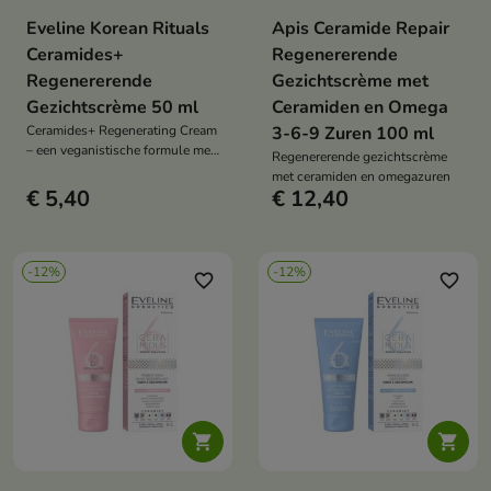
Eveline Korean Rituals
Apis Ceramide Repair
Ceramides+
Regenererende
Regenererende
Gezichtscrème met
Gezichtscrème 50 ml
Ceramiden en Omega
Ceramides+ Regenerating Cream
3-6-9 Zuren 100 ml
– een veganistische formule met
Regenererende gezichtscrème
multiceramiden, avocado-olie en
met ceramiden en omegazuren
sheaboter. Herstelt de
€ 5,40
€ 12,40
huidbarrière, hydrateert en
verzacht irritaties.
-12%
-12%
favorite_border
favorite_border

