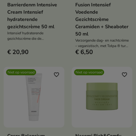
Barrierdenm Intensive
Fusion Intensief
Cream Intensief
Voedende
hydraterende
Gezichtscrème
gezichtscrème 50 ml
Ceramiden + Sheaboter
Intensief hydraterende
50 ml
gezichtscrème die de
Verzorgende dag- en nachtcrème
hydrolipidenbarrière versterkt en
– veganistisch, met Tołpa ® turf,
de huid zacht en comfortabel
€ 20,90
€ 6,50
ceramiden en plantenboters,
maakt.
hydrateert intensief, regenereert
en verstevigt de huid
Niet op voorraad
Niet op voorraad
favorite_border
favorite_border