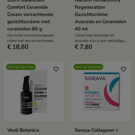
Cosrx Balancium
Nacomi Rich&Comfy
Comfort Ceramide
Regeneration
Cream verzachtende
Gezichtscrème
gezichtscrème met
Avocado en Ceramiden
ceramiden 80 g
40 ml
Een lichte vochtinbrengende
Crème met ceramiden en
crème met een verzachtende
avocado-olie is een veelzijdige
€ 18,60
€ 7,80
werking, perfect voor de
oplossing voor de huid met
geïrriteerde huid die intense
problemen zoals droogheid,
hydratatie nodig heeft.
gebrek aan voeding, irritatie of
dof uiterlijk.
Niet op voorraad
Niet op voorraad
favorite_border
favorite_border
Veoli Botanica
Soraya Collageen +