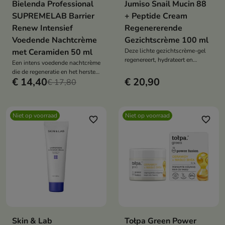
Bielenda Professional
Jumiso Snail Mucin 88
SUPREMELAB Barrier
+ Peptide Cream
Renew Intensief
Regenererende
Voedende Nachtcrème
Gezichtscrème 100 ml
met Ceramiden 50 ml
Deze lichte gezichtscrème-gel
regenereert, hydrateert en
Een intens voedende nachtcrème
egaliseert de huidtint. De
die de regeneratie en het herstel
formule met 88%
€ 14,40
€ 20,90
van de natuurlijke beschermlaag
€ 17,80
slakkenslijmfiltraat, niacinamide,
van de huid tijdens de slaap
een peptidecomplex, betaïne,
ondersteunt.
allantoïne en panthenol
kalmeert, verzacht en helpt
Niet op voorraad
Niet op voorraad
favorite_border
favorite_border
onvolkomenheden te
minimaliseren.
Skin & Lab
Tołpa Green Power