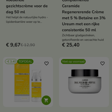
voedende
Complementis
gezichtscrème voor de
Ceramide
dag 50 ml
Regenererende Crème
Het helpt de natuurlijke hydro -
met 5 % Betaïne en 3%
lipidenbarrière weer op te
Ureum met een rijke
bouwen
consistentie 50 ml
Zichtbaar gladgestreken,
getonifieerde en verzachte huid
€ 9,67
€ 25,40
€ 12,90
-€ 3,40
TOPDEAL
Niet op voorraad
favorite_border
favorite_border
