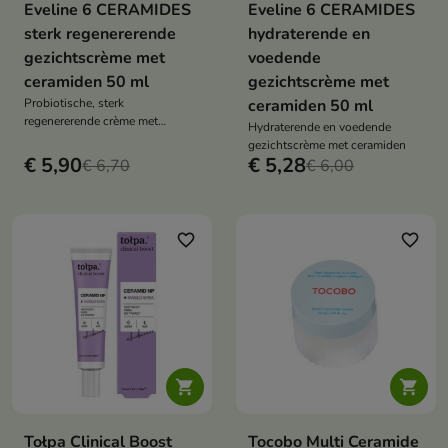
Eveline 6 CERAMIDES
Eveline 6 CERAMIDES
sterk regenererende
hydraterende en
gezichtscrème met
voedende
ceramiden 50 ml
gezichtscrème met
Probiotische, sterk
ceramiden 50 ml
regenererende crème met
Hydraterende en voedende
ceramiden is een
gezichtscrème met ceramiden
multidimensionale verzorging
€ 5,90
€ 5,28
€ 6,70
€ 6,00
favorite_border
favorite_border


Tołpa Clinical Boost
Tocobo Multi Ceramide