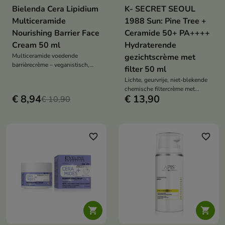
Bielenda Cera Lipidium
K- SECRET SEOUL
Multiceramide
1988 Sun: Pine Tree +
Nourishing Barrier Face
Ceramide 50+ PA++++
Cream 50 ml
Hydraterende
Multiceramide voedende
gezichtscrème met
barrièrecrème – veganistisch,
filter 50 ml
met neoceramiden, Q10 en
Lichte, geurvrije, niet-blekende
niacinamide, regenereert,
chemische filtercrème met
hydrateert en versterkt intensief
€ 8,94
€ 13,90
€ 10,90
Ceramide NP, niacinamide en
de zeer droge, gevoelige huid
peptiden verzacht, versterkt de
barrière en beschermt tegen
UVA/UVB
favorite_border
favorite_border

