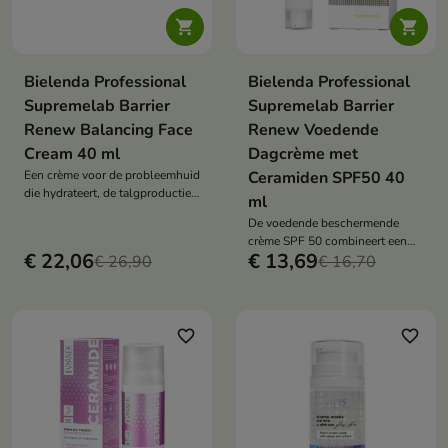


Bielenda Professional
Bielenda Professional
Supremelab Barrier
Supremelab Barrier
Renew Balancing Face
Renew Voedende
Cream 40 ml
Dagcrème met
Een crème voor de probleemhuid
Ceramiden SPF50 40
die hydrateert, de talgproductie
ml
reguleert en de huid gladmaakt,
De voedende beschermende
met een poriënvervagend effect.
crème SPF 50 combineert een
€ 22,06
€ 13,69
€ 26,90
hoge zonbescherming met
€ 16,70
intensieve regeneratie en herstel
van de huidbarrière.
favorite_border
favorite_border