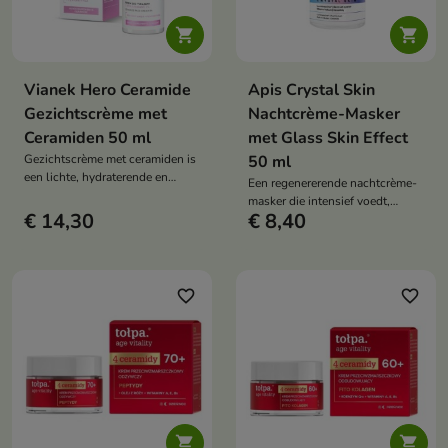


Vianek Hero Ceramide
Apis Crystal Skin
Gezichtscrème met
Nachtcrème-Masker
Ceramiden 50 ml
met Glass Skin Effect
Gezichtscrème met ceramiden is
50 ml
een lichte, hydraterende en
Een regenererende nachtcrème-
regenererende crème die de
masker die intensief voedt,
hydrolipidenbarrière van de huid
€ 14,30
€ 8,40
hydrateert en na het wakker
versterkt, intensief hydrateert en
worden een "glass skin "-effect
het comfort en de gezonde
geeft.
uitstraling van de huid herstelt.
favorite_border
favorite_border

