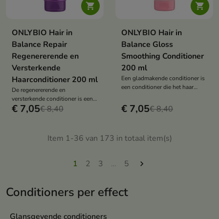


ONLYBIO Hair in
ONLYBIO Hair in
Balance Repair
Balance Gloss
Regenererende en
Smoothing Conditioner
Versterkende
200 ml
Haarconditioner 200 ml
Een gladmakende conditioner is
een conditioner die het haar
De regenererende en
intense glans, gladheid en een
versterkende conditioner is een
zwevend effect geeft, ideaal voor
€ 7,05
€ 7,05
intensief herstellende
€ 8,40
€ 8,40
dof en weerbarstig haar.
conditioner die het haar
versterkt, glad maakt en de
gezonde uitstraling herstelt.
Item 1-36 van 173 in totaal item(s)
1
2
3
…
5

Conditioners per effect
Glansgevende conditioners