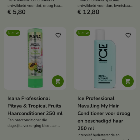
Deze leave-in conditioner is
Haarconditioner speciaal
ontwikkeld voor dof, droog haar
ontwikkeld voor dun, kwetsbaar
€ 5,80
€ 12,80
dat extra verzorging nodig heeft.
en futloos haar.
Nieuw
Nieuw
favorite_border
favorite_border


Isana Professional
Ice Professional
Pitaya & Tropical Fruits
Navulling My Hair
Haarconditioner 250 ml
Conditioner voor droog
Een haarconditioner die
en beschadigd haar
dagelijks verzorging biedt aan
250 ml
haar dat hydratatie, gladheid en
Intensief hydraterende en
voeding nodig heeft.