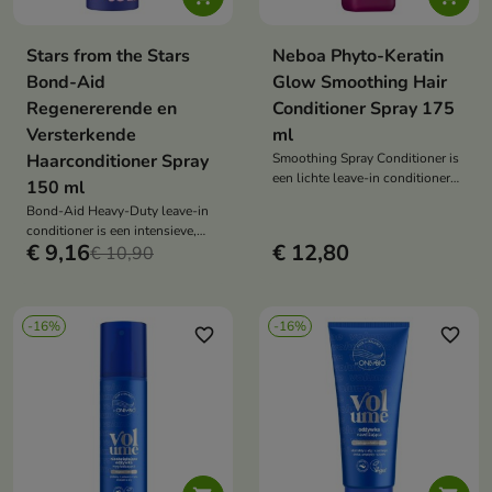
Stars from the Stars
Neboa Phyto-Keratin
Bond-Aid
Glow Smoothing Hair
Regenererende en
Conditioner Spray 175
Versterkende
ml
Haarconditioner Spray
Smoothing Spray Conditioner is
een lichte leave-in conditioner
150 ml
die het haar ontwart, glad maakt
Bond-Aid Heavy-Duty leave-in
en beschermt tegen pluizen.
conditioner is een intensieve,
€ 9,16
€ 12,80
regenererende behandeling die
€ 10,90
beschadigd haar herstelt,
versterkt en de gladheid
teruggeeft.
-16%
-16%
favorite_border
favorite_border