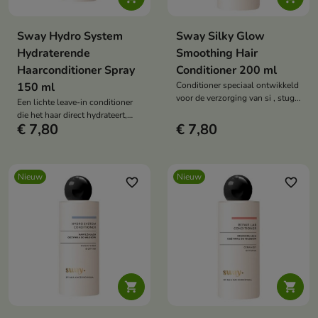
Sway Hydro System
Sway Silky Glow
Hydraterende
Smoothing Hair
Haarconditioner Spray
Conditioner 200 ml
150 ml
Conditioner speciaal ontwikkeld
voor de verzorging van si , stug
Een lichte leave-in conditioner
en moeilijk te stylen haar.
die het haar direct hydrateert,
€ 7,80
€ 7,80
glad maakt en de dagelijkse
verzorging vergemakkelijkt.
Nieuw
Nieuw
favorite_border
favorite_border

