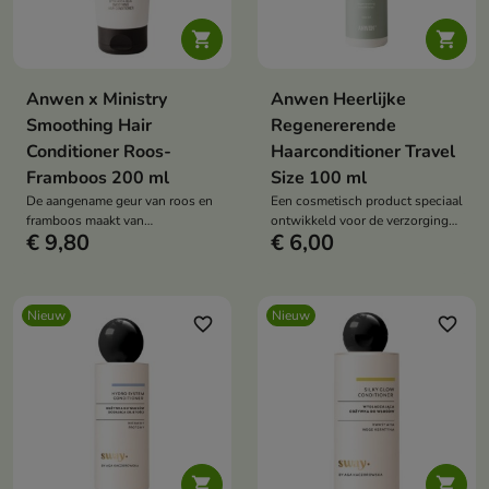


Anwen x Ministry
Anwen Heerlijke
Smoothing Hair
Regenererende
Conditioner Roos-
Haarconditioner Travel
Framboos 200 ml
Size 100 ml
De aangename geur van roos en
Een cosmetisch product speciaal
framboos maakt van
ontwikkeld voor de verzorging
€ 9,80
€ 6,00
huidverzorging een uniek ritueel.
van droog, beschadigd en
verzwakt haar.
Nieuw
Nieuw
favorite_border
favorite_border

