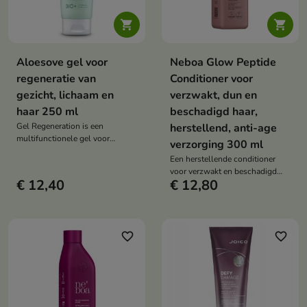


Aloesove gel voor
Neboa Glow Peptide
regeneratie van
Conditioner voor
gezicht, lichaam en
verzwakt, dun en
haar 250 ml
beschadigd haar,
Gel Regeneration is een
herstellend, anti-age
multifunctionele gel voor
verzorging 300 ml
gezichts-, lichaams- en
Een herstellende conditioner
haarverzorging die intensief
voor verzwakt en beschadigd
hydrateert, irritaties kalmeert, de
€ 12,40
€ 12,80
haar die het haar versterkt,
regeneratie ondersteunt en de
haarbreuk vermindert en de
huid en het haar helpt
elasticiteit, zachtheid en
beschermen tegen uitdroging.
natuurlijke glans herstelt.
favorite_border
favorite_border