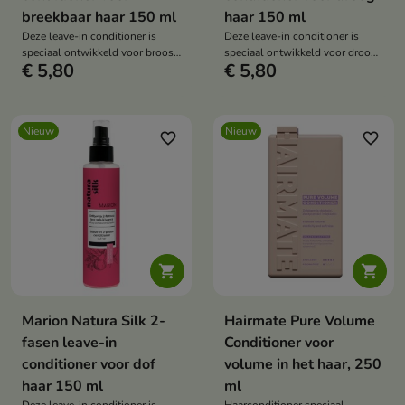
breekbaar haar 150 ml
haar 150 ml
Deze leave-in conditioner is
Deze leave-in conditioner is
speciaal ontwikkeld voor broos,
speciaal ontwikkeld voor droog
€ 5,80
€ 5,80
verzwakt haar dat extra
haar dat hydratatie en
verzorging nodig heeft.
herstellende verzorging nodig
heeft.
Nieuw
Nieuw
favorite_border
favorite_border


Marion Natura Silk 2-
Hairmate Pure Volume
fasen leave-in
Conditioner voor
conditioner voor dof
volume in het haar, 250
haar 150 ml
ml