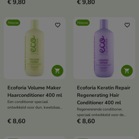
€ 9,80
€ 9,80
verzorging van verzwakt, droog
gehydrateerd moet worden.
en breekbaar haar.
Nieuw
Nieuw
favorite_border
favorite_border


Ecoforia Volume Maker
Ecoforia Keratin Repair
Haarconditioner 400 ml
Regenerating Hair
Een conditioner speciaal
Conditioner 400 ml
ontwikkeld voor dun, kwetsbaar
Regenererende conditioner,
en futloos haar.
speciaal ontwikkeld voor de
€ 8,60
€ 8,60
verzorging van beschadigd en
verzwakt haar dat herstel nodig
heeft.