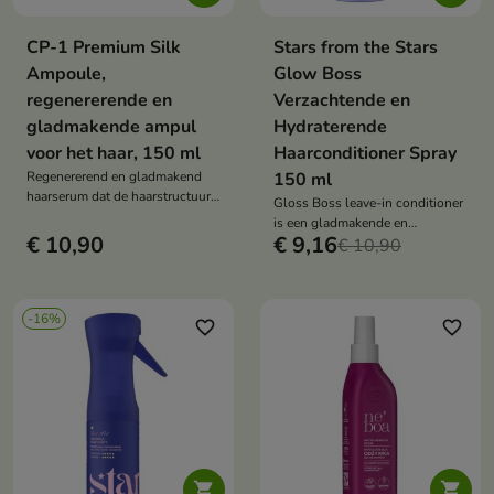
CP-1 Premium Silk
Stars from the Stars
Ampoule,
Glow Boss
regenererende en
Verzachtende en
gladmakende ampul
Hydraterende
voor het haar, 150 ml
Haarconditioner Spray
Regenererend en gladmakend
150 ml
haarserum dat de haarstructuur
Gloss Boss leave-in conditioner
herstelt, hydrateert en de
is een gladmakende en
zachtheid en glans teruggeeft.
€ 10,90
€ 9,16
hydraterende behandeling die
€ 10,90
pluizig haar vermindert, glans
toevoegt en zorgt voor een glad
en veerkrachtig effect.
-16%
favorite_border
favorite_border

