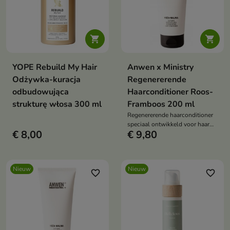


YOPE Rebuild My Hair
Anwen x Ministry
Odżywka-kuracja
Regenererende
odbudowująca
Haarconditioner Roos-
strukturę włosa 300 ml
Framboos 200 ml
Regenererende haarconditioner
speciaal ontwikkeld voor haar
€ 8,00
€ 9,80
dat behoefte heeft aan herstel,
voeding en een betere conditie.
Nieuw
Nieuw
favorite_border
favorite_border