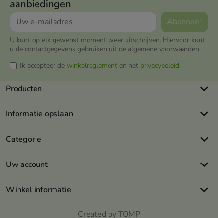
aanbiedingen
U kunt op elk gewenst moment weer uitschrijven. Hiervoor kunt
u de contactgegevens gebruiken uit de algemene voorwaarden.
Ik accepteer de
winkelreglement
en het
privacybeleid
.
keyboard_arrow_down
Producten
keyboard_arrow_down
Informatie opslaan
keyboard_arrow_down
Categorie
keyboard_arrow_down
Uw account
keyboard_arrow_down
Winkel informatie
Created by TOMP