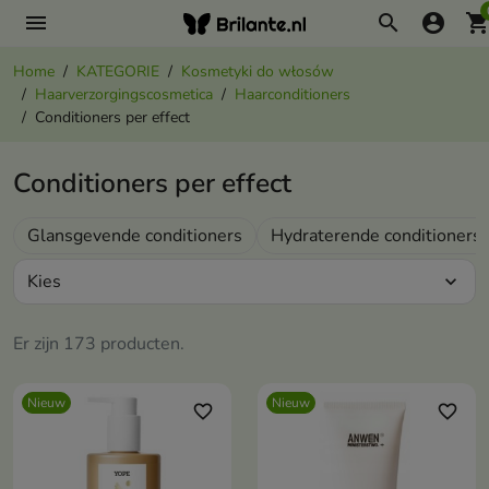
menu
search
account_circle
shopping_ca
Home
KATEGORIE
Kosmetyki do włosów
Haarverzorgingscosmetica
Haarconditioners
Conditioners per effect
Conditioners per effect
Glansgevende conditioners
Hydraterende conditioners
Kies
expand_more
Er zijn 173 producten.
Nieuw
Nieuw
favorite_border
favorite_border