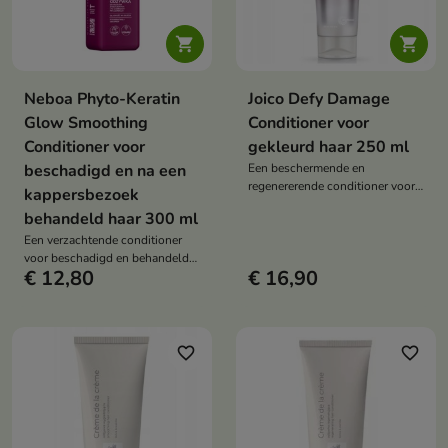


Neboa Phyto-Keratin
Joico Defy Damage
Glow Smoothing
Conditioner voor
Conditioner voor
gekleurd haar 250 ml
beschadigd en na een
Een beschermende en
regenererende conditioner voor
kappersbezoek
alle haartypes die beschadigd
behandeld haar 300 ml
haar helpt herstellen, het haar
Een verzachtende conditioner
glad maakt en beschermt tegen
voor beschadigd en behandeld
verdere verzwakking.
€ 12,80
€ 16,90
haar die het haar helpt
regenereren, pluizen vermindert
en zachtheid, elasticiteit en een
gezonde glans herstelt.
favorite_border
favorite_border