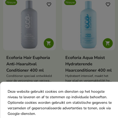
Nieuw
Nieuw
favorite_border
favorite_border


Ecoforia Hair Euphoria
Ecoforia Aqua Moist
Anti-Haaruitval
Hydraterende
Conditioner 400 ml
Haarconditioner 400 ml
Conditioner speciaal ontwikkeld
Hydrateert intensief, maakt het
voor de verzorging van verzwakt
haar glad en vergemakkelijkt het
€ 10,70
€ 8,30
haar dat gevoelig is voor
kammen zonder het te
haaruitval.
verzwaren.
Deze website gebruikt cookies om diensten op het hoogste
niveau te leveren en af te stemmen op individuele behoeften.
Optionele cookies worden gebruikt om statistische gegevens te
Nieuw
Nieuw
favorite_border
favorite_border
verzamelen of gepersonaliseerde advertenties te tonen, ook via
Google-diensten.