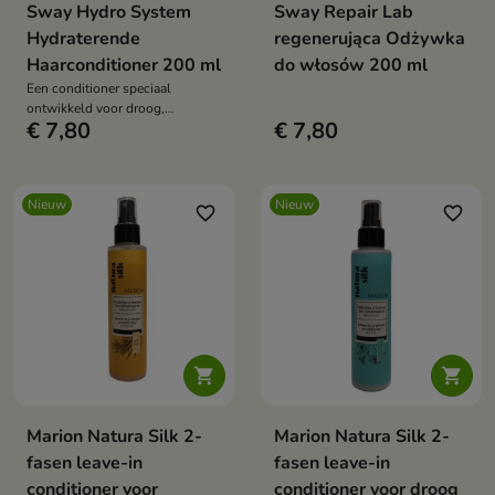
Sway Hydro System
Sway Repair Lab
Hydraterende
regenerująca Odżywka
Haarconditioner 200 ml
do włosów 200 ml
Een conditioner speciaal
ontwikkeld voor droog,
€ 7,80
€ 7,80
uitgedroogd en dof haar.
Nieuw
Nieuw
favorite_border
favorite_border


Marion Natura Silk 2-
Marion Natura Silk 2-
fasen leave-in
fasen leave-in
conditioner voor
conditioner voor droog