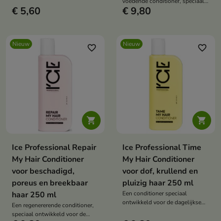
voedende conditioner, speciaal
€ 5,60
€ 9,80
ontwikkeld voor de verzorging
van droog, verzwakt en
beschadigd haar.
Nieuw
Nieuw
favorite_border
favorite_border


Ice Professional Repair
Ice Professional Time
My Hair Conditioner
My Hair Conditioner
voor beschadigd,
voor dof, krullend en
poreus en breekbaar
pluizig haar 250 ml
haar 250 ml
Een conditioner speciaal
ontwikkeld voor de dagelijkse
Een regenererende conditioner,
verzorging van haar dat
speciaal ontwikkeld voor de
gladmakend en intensief