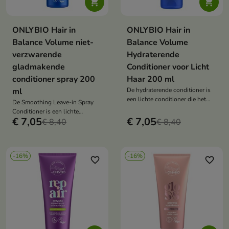


ONLYBIO Hair in
ONLYBIO Hair in
Balance Volume niet-
Balance Volume
verzwarende
Hydraterende
gladmakende
Conditioner voor Licht
conditioner spray 200
Haar 200 ml
ml
De hydraterende conditioner is
een lichte conditioner die het
De Smoothing Leave-in Spray
haar intensief hydrateert, het
Conditioner is een lichte
glad maakt zonder het te
€ 7,05
€ 7,05
conditioner die het haar glad
€ 8,40
€ 8,40
verzwaren, en zorgt voor een
maakt, pluizen voorkomt en
zacht en volumineus effect.
glans geeft zonder het te
verzwaren.
-16%
-16%
favorite_border
favorite_border