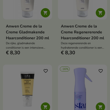


Anwen Creme de la
Anwen Creme de la
Creme Gladmakende
Creme Regenererende
Haarconditioner 200 ml
Haarconditioner 200 ml
De rijke, gladmakende
Deze regenererende en
conditioner is een intensieve
hydraterende conditioner is een
€ 8,30
€ 8,30
behandeling die pluizig haar
lichte, dagelijkse verzorging die
tegengaat, langdurige hydratatie
het haar versterkt, glad maakt en
biedt en het haar glanzend en
de elasticiteit en gezonde glans
glad maakt.
herstelt.
-16%
favorite_border
favorite_border

