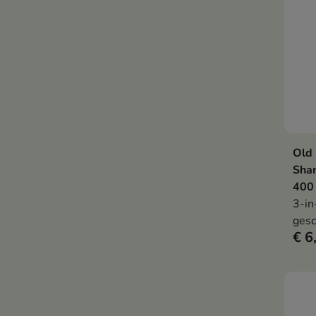
Old 
Sha
400
3-in
gesc
€ 6
en h
zorg
laat
acht
wate