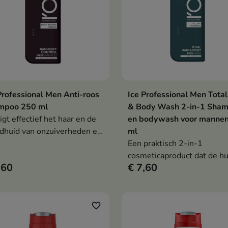
Professional Men Anti-roos
Ice Professional Men Total
In winkelwagen
In winkelwag


mpoo 250 ml
& Body Wash 2-in-1 Sha
igt effectief het haar en de
en bodywash voor manne
dhuid van onzuiverheden en
ml
tollig talg.
Een praktisch 2-in-1
cosmeticaproduct dat de hu
,60
€ 7,60
van haar en lichaam effectie
reinigt tijdens de dagelijkse
verzorging.
favorite_border