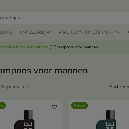
EUWS
KATEGORIE
VIND JE FAVORIETE MERK
aarcosmetica voor mannen
Shampoos voor mannen
ampoos voor mannen
n 35 producten.
Sorteer o
uw
Nieuw
favorite_border