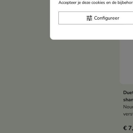
hoof
Accepteer je deze cookies en de bijbeh
hydr
tune
Configureer
Due
sham
Nour
vers
mann
€ 7
hoof