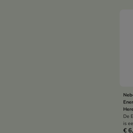
inte
rege
Neb
Ener
Her
De E
is e
€ 6
cosm