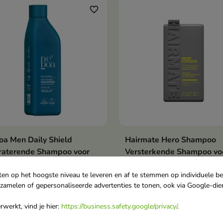
favorite_border
a Men Daily Shield
Hairmate Hero Shampoo
In winkelwagen
In winkelwag


raterende Shampoo voor
Versterkende Shampoo vo
 haartypes voor mannen
Mannen 250 ml
 ml
Deze versterkende shamp
ten op het hoogste niveau te leveren en af te stemmen op individuele b
rzamelen of gepersonaliseerde advertenties te tonen, ook via Google-die
aterende shampoo is een
voor mannen is een dagelij
lijks verzorgingsproduct
verzorgingsproduct voor ha
werkt, vind je hier:
https://business.safety.google/privacy/
.
0,90
€ 12,80
 mannen dat het haar en de
hoofdhuid dat het haar