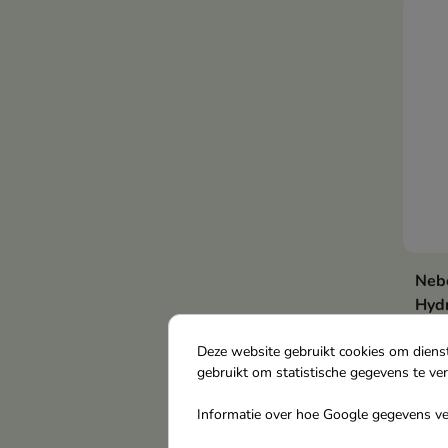
Nebo
Hyd
alle
300
Deze website gebruikt cookies om diens
gebruikt om statistische gegevens te ve
Hydr
dage
Informatie over hoe Google gegevens ver
€ 1
voor