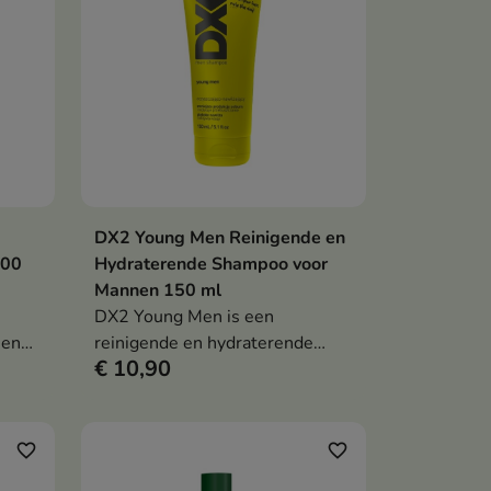
DX2 Young Men Reinigende en
en
In winkelwagen

400
Hydraterende Shampoo voor
Mannen 150 ml
DX2 Young Men is een
 en
reinigende en hydraterende
€ 10,90
,
shampoo voor mannen die de
n een
vettigheid van haar en hoofdhuid
geur
vermindert, een fris gevoel
geeft en de dagelijkse
favorite_border
favorite_border
haarverzorging ondersteunt.