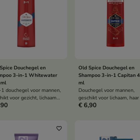
Spice Douchegel en
Old Spice Douchegel en
In winkelwagen
In winkelwag


mpoo 3-in-1 Whitewater
Shampoo 3-in-1 Capitan 
 ml
ml
-1 douchegel voor mannen,
Douchegel voor mannen,
hikt voor gezicht, lichaam
geschikt voor lichaam, haar
,90
€ 6,90
aar. De gel reinigt effectief,
gezicht, die effectief reinigt
t voor langdurige frisheid en
langdurige frisheid biedt e
 een verkwikkende geur
verkwikkende, mannelijke 
er, geïnspireerd op fris
achterlaat.
favorite_border
r en citrus.