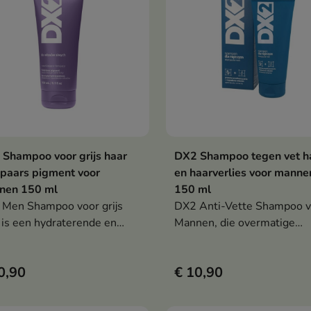
Shampoo voor grijs haar
DX2 Shampoo tegen vet h
In winkelwagen
In winkelwag


paars pigment voor
en haarverlies voor manne
nen 150 ml
150 ml
Men Shampoo voor grijs
DX2 Anti-Vette Shampoo v
 is een hydraterende en
Mannen, die overmatige
fiërende shampoo voor
talgproductie van de hoofd
en die gele tinten
helpt verminderen, de haar
0,90
€ 10,90
raliseert, het haar verfrist
ondersteunt en haaruitval
e dagelijkse verzorging
tegengaat.
rsteunt.