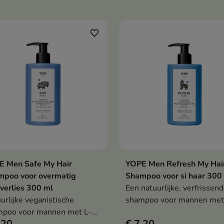
het haar, de baard en het
extract en provitamine B5
aam effectief reinigt, energie
t, de talgproductie
favorite_border
leert en haaruitval helpt
inderen.
E Men Safe My Hair
YOPE Men Refresh My Hai
In winkelwagen
In winkelwag


mpoo voor overmatig
Shampoo voor si haar 300
verlies 300 ml
Een natuurlijke, verfrissen
urlijke veganistische
shampoo voor mannen met
mpoo voor mannen met L-
complex van hop, barnstee
,20
€ 7,20
nine, guarana, ginseng en
en azijnzuur dat reinigt, de