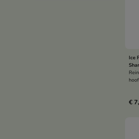
Ice 
Sha
Rein
hoof
over
€ 7