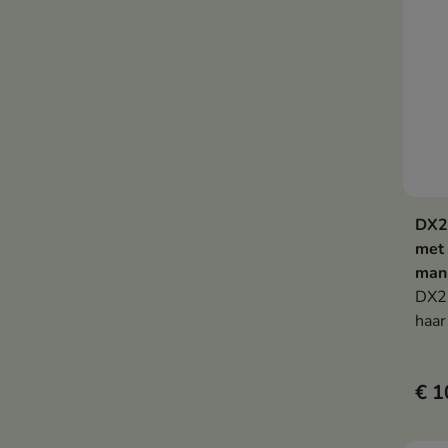
DX2 
met 
man
DX2 
haar
toni
mann
€ 1
neut
en d
onde