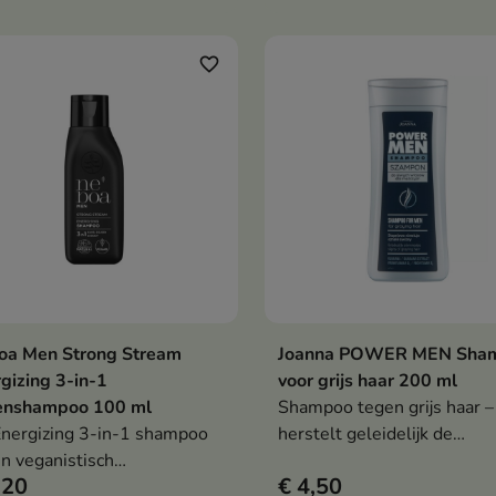
nsief hydrateert en
haar en hydrateert het opti
nereert.
Het versterkt het haar, ma
het zacht en glanzend en zo
favorite_border
voor een langdurig fris gev
oa Men Strong Stream
Joanna POWER MEN Sha
In winkelwagen
In winkelwag


gizing 3-in-1
voor grijs haar 200 ml
enshampoo 100 ml
Shampoo tegen grijs haar –
nergizing 3-in-1 shampoo
herstelt geleidelijk de
en veganistisch
natuurlijke haarkleur, voed
,20
€ 4,50
eticaproduct voor mannen
hydrateert dankzij guarana-