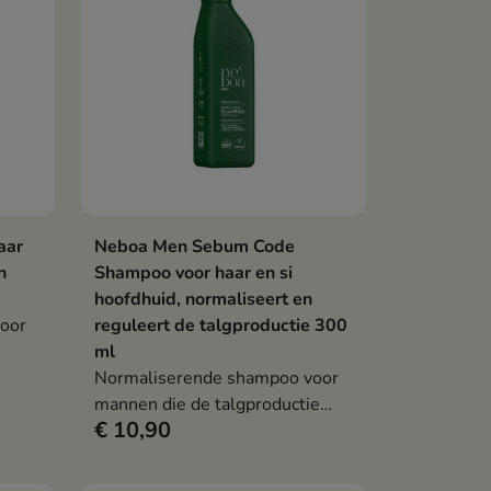
aar
Neboa Men Sebum Code
en
In winkelwagen

n
Shampoo voor haar en si
hoofdhuid, normaliseert en
oor
reguleert de talgproductie 300
ml
huid
Normaliserende shampoo voor
groei
mannen die de talgproductie
€ 10,90
reguleert, de hoofdhuid grondig
reinigt en het haar fris, licht en
met volume bij de haarwortels