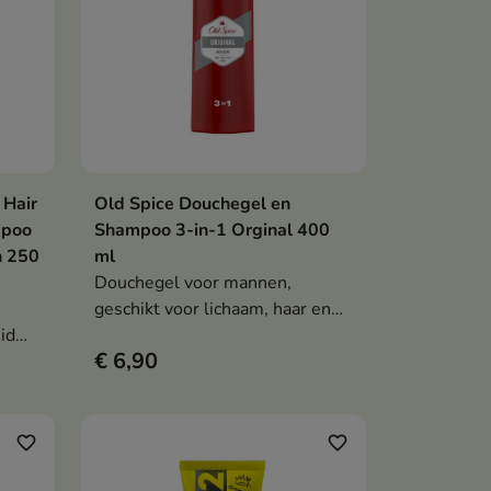
 Hair
Old Spice Douchegel en
en
In winkelwagen

mpoo
Shampoo 3-in-1 Orginal 400
n 250
ml
Douchegel voor mannen,
geschikt voor lichaam, haar en
id
gezicht, die effectief reinigt,
€ 6,90
f
langdurige frisheid biedt en een
iconische geur achterlaat.
favorite_border
favorite_border