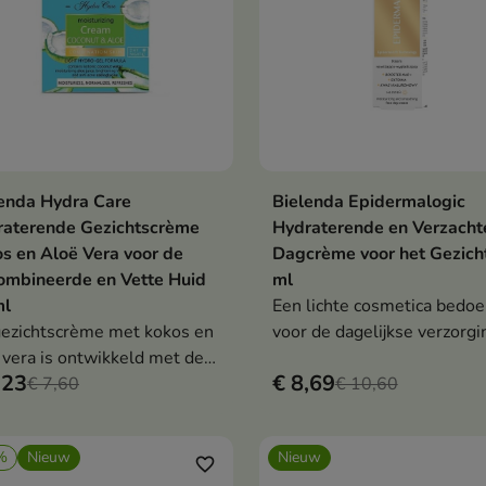
enda Hydra Care
Bielenda Epidermalogic
In winkelwagen
In winkelwag


raterende Gezichtscrème
Hydraterende en Verzach
s en Aloë Vera voor de
Dagcrème voor het Gezich
ombineerde en Vette Huid
ml
ml
Een lichte cosmetica bedoe
ezichtscrème met kokos en
voor de dagelijkse verzorgi
 vera is ontwikkeld met de
van de huid die intensieve
,23
€ 8,69
eften van de
€ 7,60
hydratatie nodig heeft.
€ 10,60
mbineerde en vette huid in
chten.
%
Nieuw
Nieuw
favorite_border