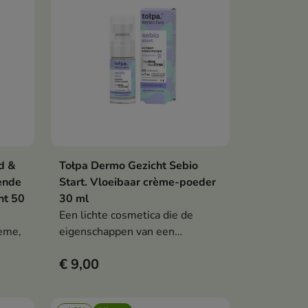
d &
Tołpa Dermo Gezicht Sebio
en
In winkelwagen

ende
Start. Vloeibaar crème-poeder
ht 50
30 ml
Een lichte cosmetica die de
rème,
eigenschappen van een
verzorgende crème en een
€ 9,00
dekkend poeder combineert.