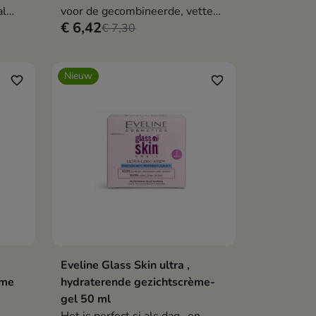
al
voor de gecombineerde, vette
€ 6,42
ie
en probleemhuid.
€ 7,30
atie,
Nieuw
favorite_border
favorite_border
Eveline Glass Skin ultra ,
en
In winkelwagen

ème
hydraterende gezichtscrème-
gel 50 ml
Het is perfect si als dag- en