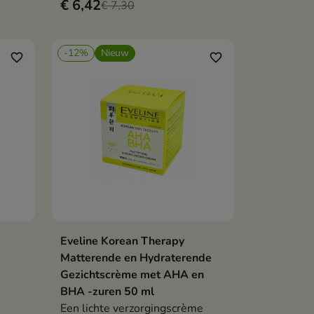
€ 6,42
€ 7,30
-12%
Nieuw
favorite_border
favorite_border
Eveline Korean Therapy
en
In winkelwagen

Matterende en Hydraterende
Gezichtscrème met AHA en
BHA -zuren 50 ml
Een lichte verzorgingscrème