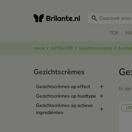
search
TOP
NI
Home
KATEGORIE
Gezichtscosmetica
Cosmeti
Ge
Gezichtscrèmes
Gezichtscrèmes op effect
Er zij
Gezichtscrèmes op huidtype
Gezichtscrèmes op actieve
-18
ingrediënten