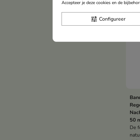
Accepteer je deze cookies en de bijbeh
Nie
tune
Configureer
Ban
Reg
Nach
50 
De f
natu