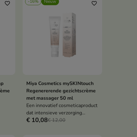
-16%
Nieuw
favorite_border
favorite_border
mp
Miya Cosmetics mySKINtouch
en
In winkelwagen

rème
Regenererende gezichtscrème
met massager 50 ml
Een innovatief cosmeticaproduct
dat intensieve verzorging
€ 10,08
combineert met een
€ 12,00
ontspannende huidmassage.