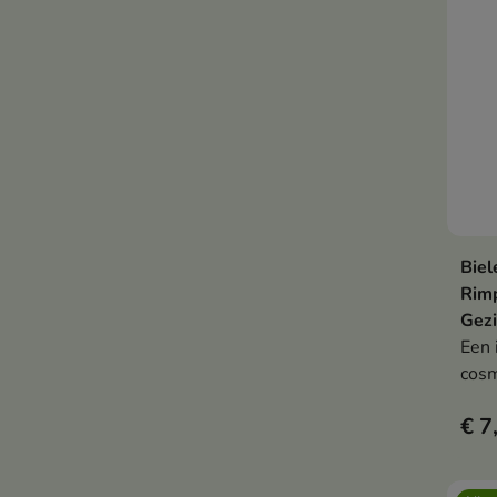
Biel
Rim
Gezi
Een 
cosm
ontw
€ 7
beho
egal