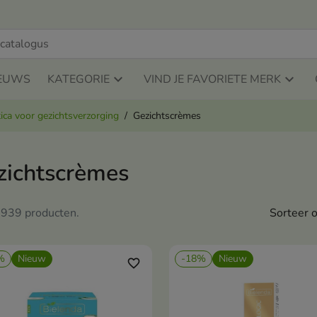
EUWS
KATEGORIE
VIND JE FAVORIETE MERK
ca voor gezichtsverzorging
Gezichtscrèmes
zichtscrèmes
n 939 producten.
Sorteer o
%
Nieuw
-18%
Nieuw
favorite_border