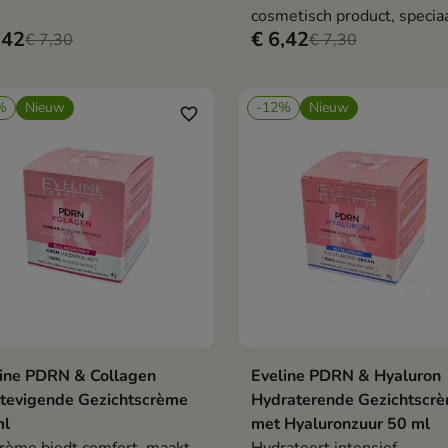
fen.
cosmetisch product, specia
,42
€ 6,42
€ 7,30
ontwikkeld voor een huid d
€ 7,30
behoefte heeft aan regener
verzachting en versterking.
%
Nieuw
-12%
Nieuw
favorite_border
ine PDRN & Collagen
Eveline PDRN & Hyaluron
In winkelwagen
In winkelwag


tevigende Gezichtscrème
Hydraterende Gezichtscr
ml
met Hyaluronzuur 50 ml
rème biedt comfort, maakt
Hydrateert intensief,