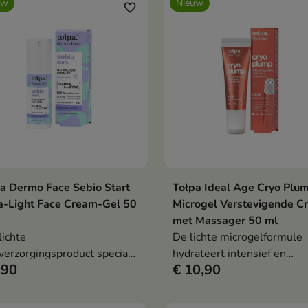
uw
Nieuw
favorite_border
a Dermo Face Sebio Start
Tołpa Ideal Age Cryo Plu
In winkelwagen
In winkelwag


a-Light Face Cream-Gel 50
Microgel Verstevigende C
met Massager 50 ml
lichte
De lichte microgelformule
verzorgingsproduct speciaal
hydrateert intensief en
,90
€ 10,90
ikkeld voor een vette,
verbetert de stevigheid en
mbineerde en onzuivere
elasticiteit van de huid.
.