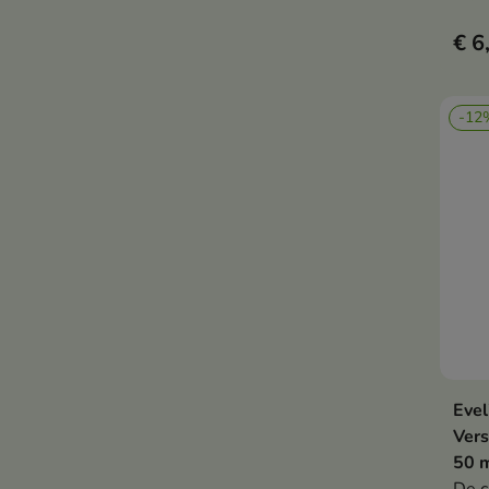
stof
€ 6
-12
Evel
Vers
50 
De c