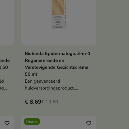
Bielenda Epidermalogic 3-in-1
en
In winkelwagen

tende
Regenererende en
t 50
Verstevigende Gezichtscrème
50 ml
ld
Een geavanceerd
ng
huidverzorgingsproduct,
speciaal ontwikkeld voor een
€ 8,69
huid die behoefte heeft aan
€ 10,60
regeneratie, verzachting en
verbeterde stevigheid.
Nieuw
favorite_border
favorite_border