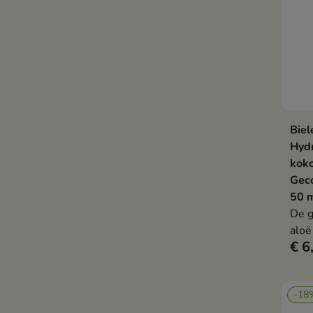
Biel
Hyd
koko
Gec
50 
De g
aloë
€ 6
beho
geco
geda
-18