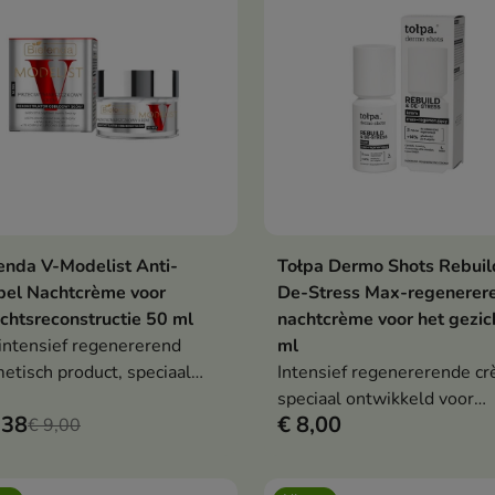
enda V-Modelist Anti-
Tołpa Dermo Shots Rebuil
In winkelwagen
In winkelwag


pel Nachtcrème voor
De-Stress Max-regenerer
chtsreconstructie 50 ml
nachtcrème voor het gezic
intensief regenererend
ml
etisch product, speciaal
Intensief regenererende c
ikkeld voor een huid die
speciaal ontwikkeld voor
,38
€ 8,00
efte heeft aan versteviging,
€ 9,00
vermoeide, droge huid die
isering en vernieuwing.
dagelijks aan stress wordt
blootgesteld.