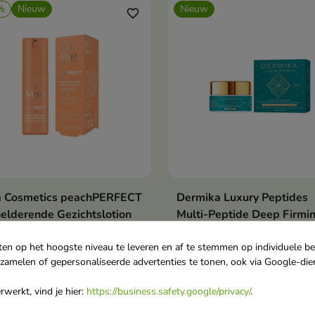
%
Nieuw
Nieuw
favorite_border
a Cosmetics peachPERFECT
Dermika Luxury Peptides
In winkelwagen
In winkelwag


elderende Gezichtslotion
Multi-Peptide Deep Firmi
bètacaroteen 50 ml
Cream-Concealer 70+ 50 
lichte gezichtslotion die de
Een geavanceerde
ten op het hoogste niveau te leveren en af te stemmen op individuele b
rzamelen of gepersonaliseerde advertenties te tonen, ook via Google-die
 hydrateert en zorgt voor
huidverzorgingscrème voor
natuurlijke, stralende teint.
rijpere huid, ontwikkeld om
werkt, vind je hier:
https://business.safety.google/privacy/
.
,31
€ 16,90
€ 9,90
voldoen aan de behoeften 