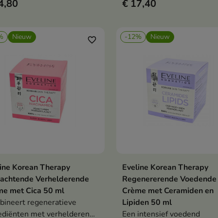
4,80
€ 17,40
ieuwingsprocessen in de
verbeterde elasticiteit.
rhuid, helpt de stevigheid
lasticiteit van de huid te
%
Nieuw
-12%
Nieuw
eteren en voedt deze
favorite_border
nsief.
ine Korean Therapy
Eveline Korean Therapy
In winkelwagen
In winkelwag


zachtende Verhelderende
Regenererende Voedende
e met Cica 50 ml
Crème met Ceramiden en
ineert regeneratieve
Lipiden 50 ml
ediënten met verhelderende
Een intensief voedend