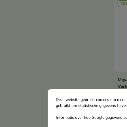
-16
Miy
Verh
met 
Een 
Deze website gebruikt cookies om diens
gebruikt om statistische gegevens te ve
huid
een 
Informatie over hoe Google gegevens ver
€ 8