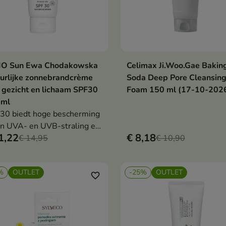
IO Sun Ewa Chodakowska
Celimax Ji.Woo.Gae Bakin
In winkelwagen
In winkelwag


urlijke zonnebrandcrème
Soda Deep Pore Cleansin
 gezicht en lichaam SPF30
Foam 150 ml (17-10-202
 ml
30 biedt hoge bescherming
n UVA- en UVB-straling en
1,22
€ 8,18
rsteunt de dagelijkse
€ 14,95
€ 10,90
verzorging. De formule met
 vera, plantaardige
%
OUTLET
-25%
OUTLET
erine, vitamine E en
favorite_border
anceerde zonnefilters
eert, hydrateert en
hermt de huid tegen de zon.