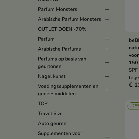
Parfum Monsters
Arabische Parfum Monsters
OUTLET DOEN -70%
Parfum
beB
natu
Arabische Parfums
voor
Parfums op basis van
150
geurtonen
SPF 
Nagel kunst
tege
€ 1
onde
Voedingssupplementen en
huid
geneesmiddelen
aloë
TOP
-25
glyc
Travel Size
geav
kalm
Auto geuren
besc
Supplementen voor