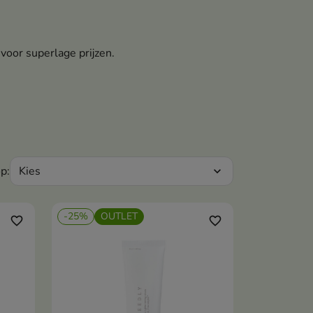
oor superlage prijzen.
Kies
p:
expand_more
-25%
OUTLET
favorite_border
favorite_border