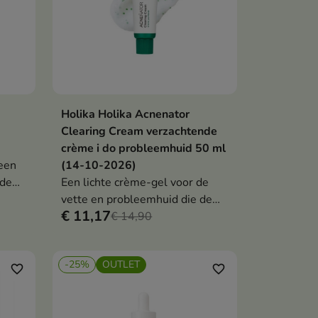
Holika Holika Acnenator
en
In winkelwagen

Clearing Cream verzachtende
crème i do probleemhuid 50 ml
een
(14-10-2026)
 de
Een lichte crème-gel voor de
vette en probleemhuid die de
€ 11,17
en de
talgproductie reguleert,
€ 14,90
t
onzuiverheden helpt
verminderen en de geïrriteerde
-25%
OUTLET
huid kalmeert.
favorite_border
favorite_border