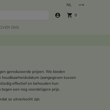
account_circle
shopping_cart
0
OVER ONS
gen gereduceerde prijzen. We bieden
orte houdbaarheidsdatum (aangegeven tussen
volledig effectief en behouden hun
 tegen een nog voordeligere prijs.
dat ze uitverkocht zijn.