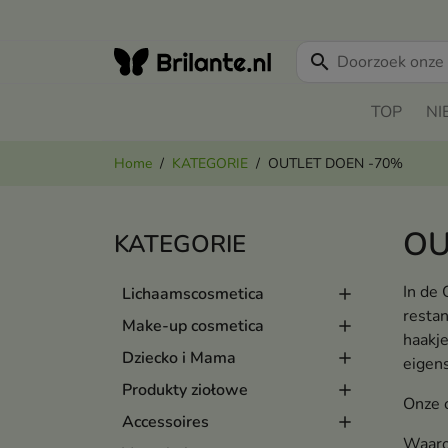
search
TOP
NI
Home
KATEGORIE
OUTLET DOEN -70%
OU
KATEGORIE
In de
Lichaamscosmetica
restan
Make-up cosmetica
haakje
Dziecko i Mama
eigens
Produkty ziołowe
Onze o
Accessoires
Waaro