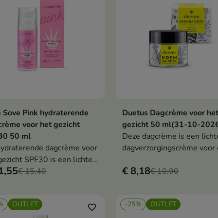
cellen te verwijderen,
olkomenheden te
inderen en de teint te
iseren.
 Sove Pink hydraterende
Duetus Dagcrème voor he
In winkelwagen
In winkelwag


rème voor het gezicht
gezicht 50 ml(31-10-202
30 50 ml
Deze dagcrème is een licht
ydraterende dagcrème voor
dagverzorgingscrème voor 
gezicht SPF30 is een lichte
gecombineerde en vette hu
1,55
€ 8,18
chermende crème die
€ 15,40
Het helpt de talgproductie 
€ 10,90
ctieve bescherming biedt
reguleren, matteert de hui
n UVA- en UVB-straling,
ondersteunt de beschermi
%
OUTLET
-25%
OUTLET
ijl de huid intensief wordt
tegen de negatieve effecte
favorite_border