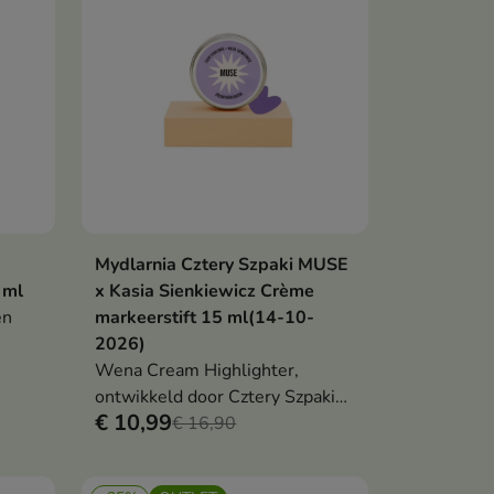
oor
beschermt deze tegen een
lad en
trekkerig gevoel.
Mydlarnia Cztery Szpaki MUSE
en
In winkelwagen

 ml
x Kasia Sienkiewicz Crème
en
markeerstift 15 ml(14-10-
2026)
e
Wena Cream Highlighter,
de
ontwikkeld door Cztery Szpaki
€ 10,99
en Kasia Sienkiewicz, geeft de
€ 16,90
huid een natuurlijke, frisse glow
. De lichte, romige formule si