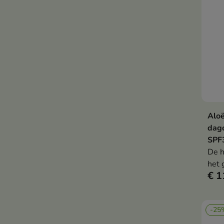
huid
onv
verm
egal
Aloë
dagc
SPF
De h
het 
€ 1
bes
effe
tege
-25
terw