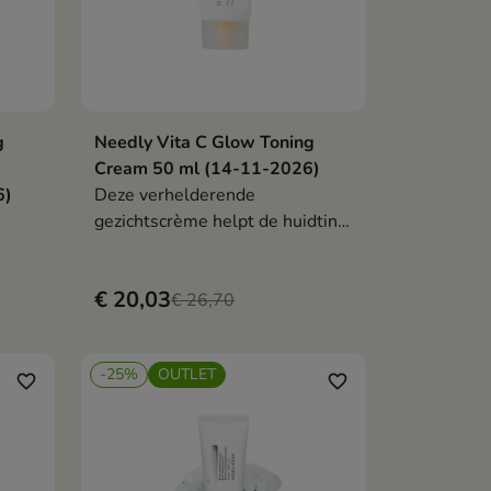
g
Needly Vita C Glow Toning
en
In winkelwagen

g
Cream 50 ml (14-11-2026)
6)
Deze verhelderende
gezichtscrème helpt de huidtint
te egaliseren, verkleuringen te
verminderen en een stralende
€ 20,03
huid te bevorderen. De formule,
€ 26,70
verrijkt met een vitamine C-
derivaat, niacinamide,
-25%
OUTLET
panthenol, hyaluronzuur en
favorite_border
favorite_border
grapefruitextract, hydrateert,
verzacht en beschermt tegen
oxidatieve stress.