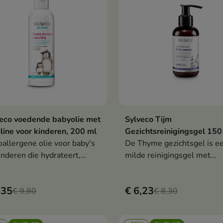
drateerd en beschermd
omgevingsfactoren, waard
n foto-oxidatieve stress.
de teint de hele dag fris, g
comfortabel aanvoelt.
eco voedende babyolie met
Sylveco Tijm
In winkelwagen
In winkelwag


line voor kinderen, 200 ml
Gezichtsreinigingsgel 150
allergene olie voor baby's
De Thyme gezichtsgel is e
inderen die hydrateert,
milde reinigingsgel met
taties kalmeert en de
appelzuur en tijmextract di
urlijke beschermlaag van de
onzuiverheden verwijdert, 
,35
€ 6,23
 versterkt.
€ 9,80
huid gladmaakt en de teint
€ 8,30
egaliseert.