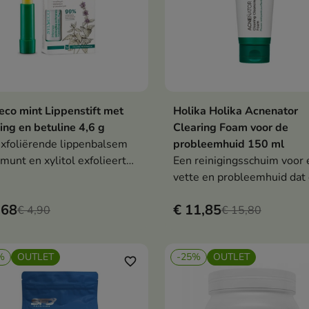
eco mint Lippenstift met
Holika Holika Acnenator
In winkelwagen
In winkelwag


ing en betuline 4,6 g
Clearing Foam voor de
xfoliërende lippenbalsem
probleemhuid 150 ml
munt en xylitol exfolieert
Een reinigingsschuim voor 
roge huid, hydrateert
vette en probleemhuid dat
nsief en ondersteunt de
talgproductie reguleert,
,68
€ 11,85
neratie van gescheurde
€ 4,90
onzuiverheden vermindert 
€ 15,80
en, waardoor ze glad, zacht
huid fris en comfortabel laa
ris aanvoelen.
aanvoelen.
%
OUTLET
-25%
OUTLET
favorite_border