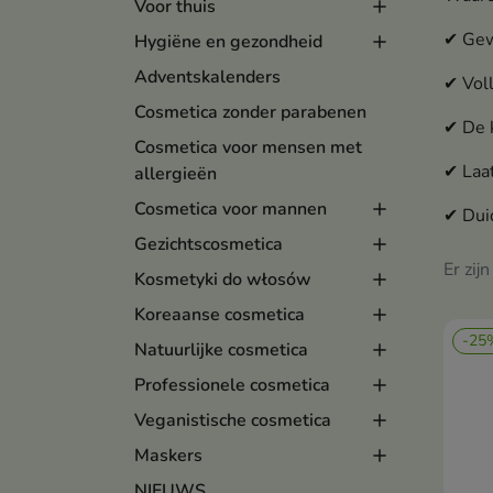
Voor thuis
✔ Gew
Hygiëne en gezondheid
Adventskalenders
✔ Voll
Cosmetica zonder parabenen
✔ De k
Cosmetica voor mensen met
✔ Laat
allergieën
Cosmetica voor mannen
✔ Duid
Gezichtscosmetica
Er zij
Kosmetyki do włosów
Koreaanse cosmetica
-25
Natuurlijke cosmetica
Professionele cosmetica
Veganistische cosmetica
Maskers
NIEUWS