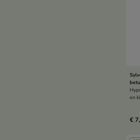
gehy
tege
Sylv
betu
Hypo
en k
irri
natu
€ 7
huid