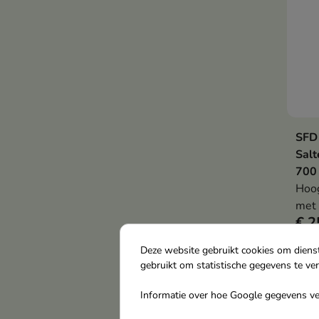
SFD
Salt
700
Hoog
met 
€ 2
dat 
beho
Deze website gebruikt cookies om diens
onde
gebruikt om statistische gegevens te ve
-25
gezo
Informatie over hoe Google gegevens ver