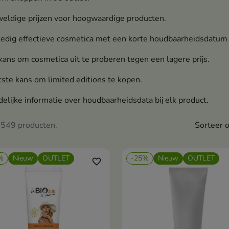
eldige prijzen voor hoogwaardige producten.
edig effectieve cosmetica met een korte houdbaarheidsdatum v
ans om cosmetica uit te proberen tegen een lagere prijs.
ste kans om limited editions te kopen.
elijke informatie over houdbaarheidsdata bij elk product.
n 549 producten.
Sorteer o
%
Nieuw
OUTLET
-25%
Nieuw
OUTLET
favorite_border