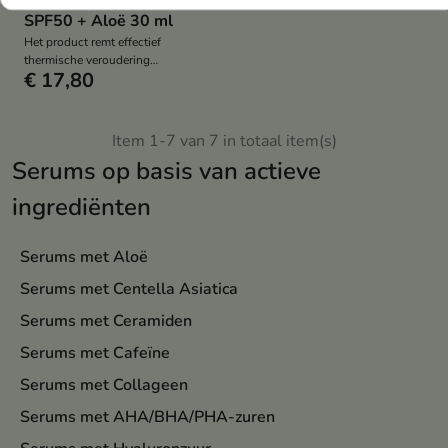
SPF50 + Aloë 30 ml
Het product remt effectief
thermische veroudering
€ 17,80
veroorzaakt door hoge
temperaturen
Item 1-7 van 7 in totaal item(s)
Serums op basis van actieve
ingrediënten
Serums met Aloë
Serums met Centella Asiatica
Serums met Ceramiden
Serums met Cafeïne
Serums met Collageen
Serums met AHA/BHA/PHA-zuren