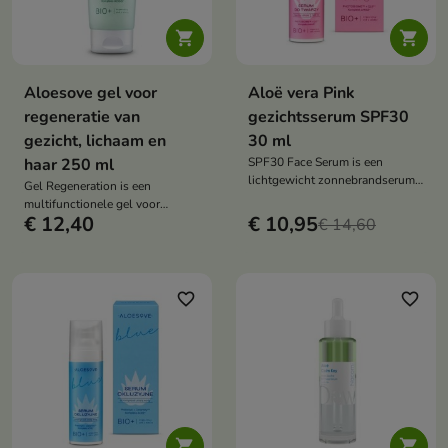


Aloesove gel voor
Aloë vera Pink
regeneratie van
gezichtsserum SPF30
gezicht, lichaam en
30 ml
haar 250 ml
SPF30 Face Serum is een
lichtgewicht zonnebrandserum
Gel Regeneration is een
dat effectieve bescherming biedt
multifunctionele gel voor
tegen UVA- en UVB-straling.
€ 12,40
€ 10,95
gezichts-, lichaams- en
€ 14,60
Het hydrateert intensief,
haarverzorging die intensief
kalmeert irritatie en beschermt
hydrateert, irritaties kalmeert, de
de huid tegen foto-oxidatieve
regeneratie ondersteunt en de
stress en vroegtijdige
huid en het haar helpt
favorite_border
favorite_border
veroudering.
beschermen tegen uitdroging.

