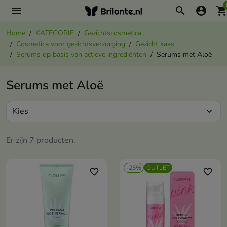
menu
search
account_circle
shopping_ca
Home
KATEGORIE
Gezichtscosmetica
Cosmetica voor gezichtsverzorging
Gezicht kaas
Serums op basis van actieve ingrediënten
Serums met Aloë
Serums met Aloë
Kies
expand_more
Er zijn 7 producten.
-25%
OUTLET
favorite_border
favorite_border