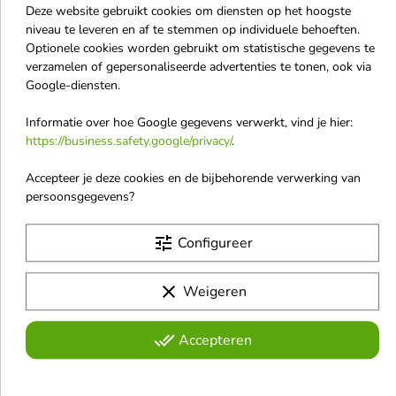
Eqqualberry Aloe
Aloesove Aloë Vera
Deze website gebruikt cookies om diensten op het hoogste
niveau te leveren en af te stemmen op individuele behoeften.
PDRN Calming Serum
Gezichtsserum 30 ml
Optionele cookies worden gebruikt om statistische gegevens te
Aloë Serum met PDRN
Gezichtsserum is een licht,
verzamelen of gepersonaliseerde advertenties te tonen, ook via
intens hydraterend serum,
30 ml
speciaal ontwikkeld voor de
Google-diensten.
Verzachtend en regenererend
verzorging van alle huidtypen,
serum met plantaardige PDRN
met name de droge,
Informatie over hoe Google gegevens verwerkt, vind je hier:
€ 22,00
€ 14,60
van aloë, 5 - CICA en ceramiden
gedehydrateerde huid en de huid
https://business.safety.google/privacy/
.
- hydrateert intensief, verzacht
met tekenen van veroudering.
irritaties en versterkt de
huidbarrière
Accepteer je deze cookies en de bijbehorende verwerking van
Niet op voorraad
favorite_border
persoonsgegevens?
tune
Configureer
clear
Weigeren
done_all
Accepteren
Mokosh breedband
gezichtsversterker