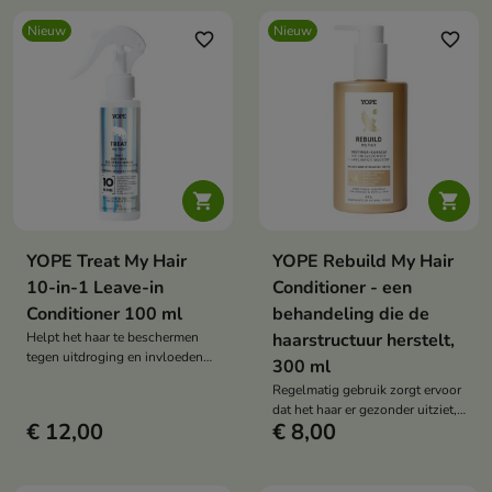
maakt het haar glad, verzorgt het
Nieuw
Nieuw
en geeft het glans.
favorite_border
favorite_border


YOPE Treat My Hair
YOPE Rebuild My Hair
10-in-1 Leave-in
Conditioner - een
Conditioner 100 ml
behandeling die de
Helpt het haar te beschermen
haarstructuur herstelt,
tegen uitdroging en invloeden
300 ml
van buitenaf.
Regelmatig gebruik zorgt ervoor
dat het haar er gezonder uitziet,
€ 12,00
€ 8,00
sterker wordt en makkelijker te
kammen is.