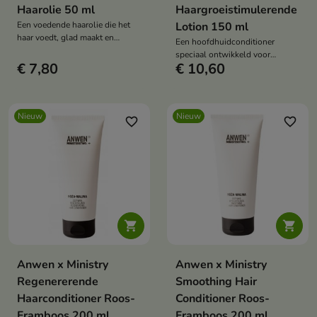
Haarolie 50 ml
Haargroeistimulerende
Een voedende haarolie die het
Lotion 150 ml
haar voedt, glad maakt en
Een hoofdhuidconditioner
beschermt tegen uitdroging.
speciaal ontwikkeld voor
€ 7,80
€ 10,60
mensen die hun haar sterker en
gezonder willen houden.
Nieuw
Nieuw
favorite_border
favorite_border


Anwen x Ministry
Anwen x Ministry
Regenererende
Smoothing Hair
Haarconditioner Roos-
Conditioner Roos-
Framboos 200 ml
Framboos 200 ml