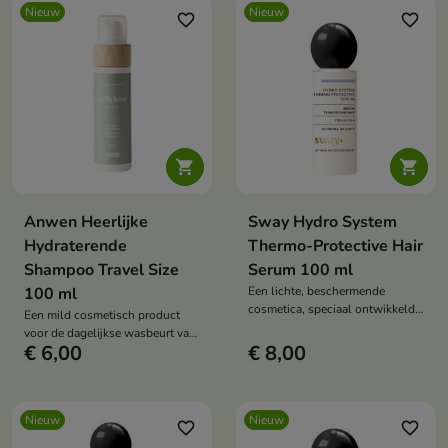
Nieuw
Nieuw
favorite_border
favorite_border


Anwen Heerlijke
Sway Hydro System
Hydraterende
Thermo-Protective Hair
Shampoo Travel Size
Serum 100 ml
100 ml
Een lichte, beschermende
cosmetica, speciaal ontwikkeld
Een mild cosmetisch product
voor de verzorging van haar dat
voor de dagelijkse wasbeurt van
tijdens het stylen aan hoge
€ 6,00
€ 8,00
haar en hoofdhuid.
temperaturen wordt
blootgesteld.
Nieuw
Nieuw
favorite_border
favorite_border