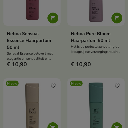


Neboa Sensual
Neboa Pure Bloom
Essence Haarparfum
Haarparfum 50 ml
50 ml
Het is de perfecte aanvulling op
je dagelijkse verzorgingsroutine
Sensual Essence betovert met
en benadrukt het unieke karakter
elegantie en sensualiteit en
van elke stijl.
€ 10,90
€ 10,90
creëert een subtiel geuraccent
dat perfect is voor elke
gelegenheid – zowel voor
alledaags gebruik als voor
Nieuw
Nieuw
speciale momenten.
favorite_border
favorite_border

