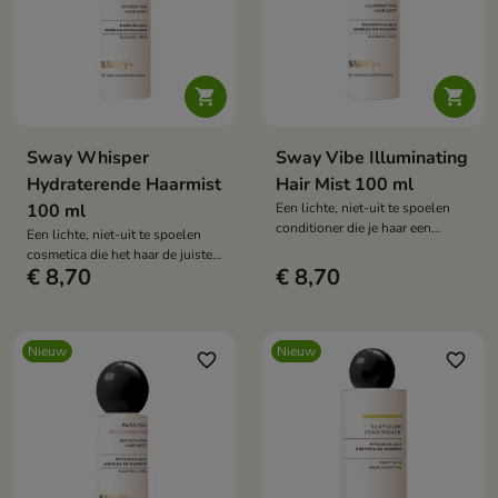


Sway Whisper
Sway Vibe Illuminating
Hydraterende Haarmist
Hair Mist 100 ml
100 ml
Een lichte, niet-uit te spoelen
conditioner die je haar een
Een lichte, niet-uit te spoelen
natuurlijke glans en een
cosmetica die het haar de juiste
gezonde uitstraling geeft.
€ 8,70
€ 8,70
hydratatie geeft, de structuur
gladmaakt en de dagelijkse
verzorging vergemakkelijkt.
Nieuw
Nieuw
favorite_border
favorite_border