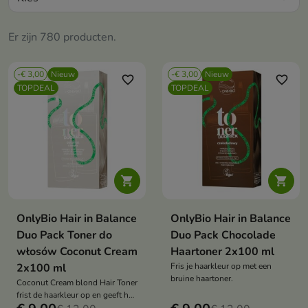
Er zijn 780 producten.
-€ 3,00
Nieuw
-€ 3,00
Nieuw
favorite_border
favorite_border
TOPDEAL
TOPDEAL


OnlyBio Hair in Balance
OnlyBio Hair in Balance
Duo Pack Toner do
Duo Pack Chocolade
włosów Coconut Cream
Haartoner 2x100 ml
2x100 ml
Fris je haarkleur op met een
bruine haartoner.
Coconut Cream blond Hair Toner
frist de haarkleur op en geeft het
haar een lichte,