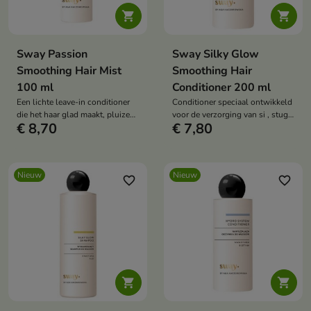


Sway Passion
Sway Silky Glow
Smoothing Hair Mist
Smoothing Hair
100 ml
Conditioner 200 ml
Een lichte leave-in conditioner
Conditioner speciaal ontwikkeld
die het haar glad maakt, pluizen
voor de verzorging van si , stug
€ 8,70
€ 7,80
vermindert en het een natuurlijke
en moeilijk te stylen haar.
glans geeft.
Nieuw
Nieuw
favorite_border
favorite_border

