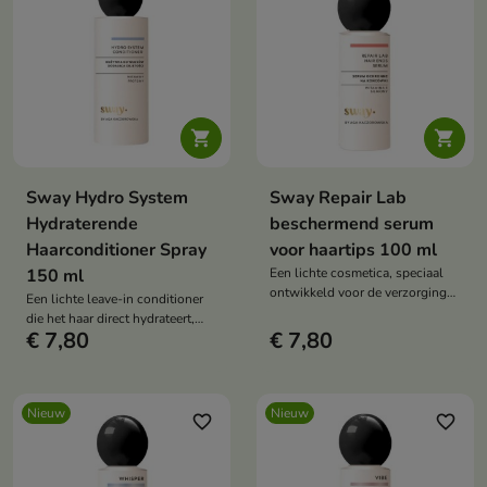


Sway Hydro System
Sway Repair Lab
Hydraterende
beschermend serum
Haarconditioner Spray
voor haartips 100 ml
150 ml
Een lichte cosmetica, speciaal
ontwikkeld voor de verzorging
Een lichte leave-in conditioner
van droog, beschadigd haar en
die het haar direct hydrateert,
haar si haarpunten.
€ 7,80
€ 7,80
glad maakt en de dagelijkse
verzorging vergemakkelijkt.
Nieuw
Nieuw
favorite_border
favorite_border