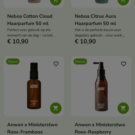
Neboa Cotton Cloud
Neboa Citrus Aura
Haarparfum 50 ml
Haarparfum 50 ml
Perfect voor gebruik op elk
Het is de perfecte keuze voor
moment van de dag – na het
dagelijks gebruik – voor werk,
€ 10,90
€ 10,90
stylen, na een training, of
school, een vergadering of na
wanneer je de geur van je haar
een training, wanneer je je
snel wilt opfrissen.
kapsel snel wilt opfrissen
zonder je haar te hoeven
Nieuw
Nieuw
wassen.
favorite_border
favorite_border


Anwen x Ministerstwo
Anwen x Ministerstwo
Roos-Framboos
Rose-Raspberry