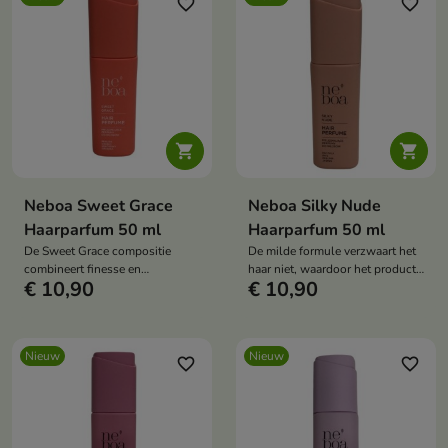
favorite_border
favorite_border


Neboa Sweet Grace
Neboa Silky Nude
Haarparfum 50 ml
Haarparfum 50 ml
De Sweet Grace compositie
De milde formule verzwaart het
combineert finesse en
haar niet, waardoor het product
€ 10,90
€ 10,90
sensualiteit en creëert zo een
ideaal is voor si zowel na het
aangename geur die perfect is
stylen als gedurende de dag.
voor elke gelegenheid.
Nieuw
Nieuw
favorite_border
favorite_border