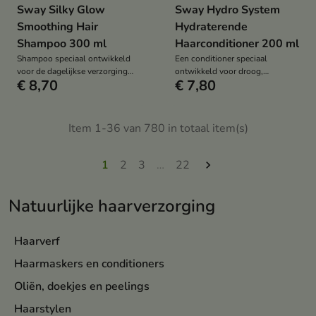
Sway Silky Glow
Sway Hydro System
Smoothing Hair
Hydraterende
Shampoo 300 ml
Haarconditioner 200 ml
Shampoo speciaal ontwikkeld
Een conditioner speciaal
voor de dagelijkse verzorging
ontwikkeld voor droog,
€ 8,70
€ 7,80
van weerbarstig, si en futloos
uitgedroogd en dof haar.
haar.
Item 1-36 van 780 in totaal item(s)
1
2
3
…
22

Natuurlijke haarverzorging
Haarverf
Haarmaskers en conditioners
Oliën, doekjes en peelings
Haarstylen