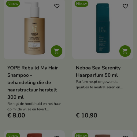
Nieuw
Nieuw
favorite_border
favorite_border


YOPE Rebuild My Hair
Neboa Sea Serenity
Shampoo -
Haarparfum 50 ml
behandeling die de
Parfum helpt ongewenste
geurtjes te neutraliseren en
haarstructuur herstelt
maakt het haar geurig, licht en
300 ml
vol natuurlijke glans.
Reinigt de hoofdhuid en het haar
op milde wijze en levert
€ 8,00
€ 10,90
tegelijkertijd voedende
ingrediënten die de regeneratie
en bescherming van de
haarvezel ondersteunen.
Nieuw
Nieuw