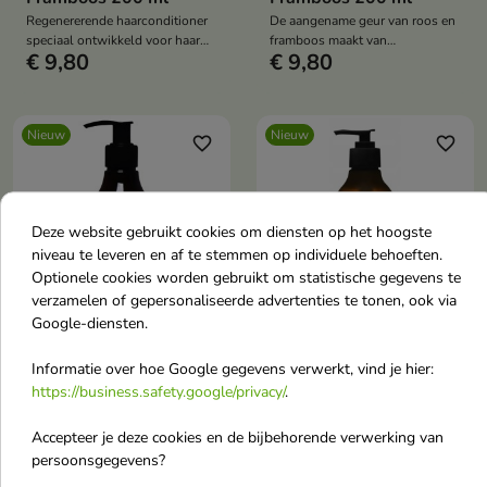
Regenererende haarconditioner
De aangename geur van roos en
speciaal ontwikkeld voor haar
framboos maakt van
€ 9,80
€ 9,80
dat behoefte heeft aan herstel,
huidverzorging een uniek ritueel.
voeding en een betere conditie.
Nieuw
Nieuw
favorite_border
favorite_border
Deze website gebruikt cookies om diensten op het hoogste
niveau te leveren en af te stemmen op individuele behoeften.
Optionele cookies worden gebruikt om statistische gegevens te
verzamelen of gepersonaliseerde advertenties te tonen, ook via


Google-diensten.
Anwen x Ministerstwo
Anwen x Ministerstwo
Informatie over hoe Google gegevens verwerkt, vind je hier:
Hydraterende Rozen-
Intensief Reinigende
https://business.safety.google/privacy/
.
Frambozen Shampoo
Rozen-Frambozen
Accepteer je deze cookies en de bijbehorende verwerking van
200 ml
Shampoo 200 ml
persoonsgegevens?
De milde formule verwijdert
De formule is ontwikkeld voor
effectief onzuiverheden en helpt
een grondige reiniging,