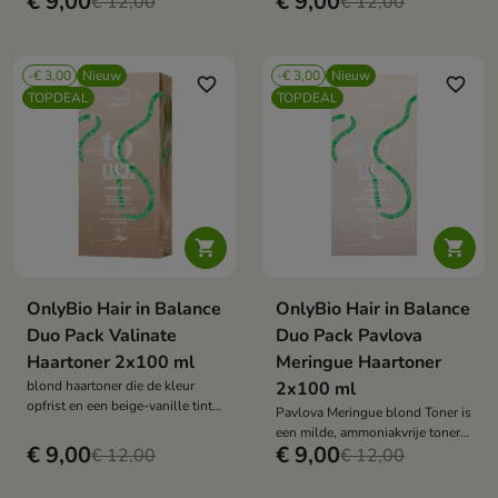
€ 9,00
€ 9,00
€ 12,00
€ 12,00
parelmoerachtige tint,
geïnspireerd op de
fluweelzachte kokoscrème.
-€ 3,00
Nieuw
-€ 3,00
Nieuw
favorite_border
favorite_border
TOPDEAL
TOPDEAL


OnlyBio Hair in Balance
OnlyBio Hair in Balance
Duo Pack Valinate
Duo Pack Pavlova
Haartoner 2x100 ml
Meringue Haartoner
blond haartoner die de kleur
2x100 ml
opfrist en een beige-vanille tint
Pavlova Meringue blond Toner is
blond geeft
een milde, ammoniakvrije toner
€ 9,00
€ 9,00
€ 12,00
die de haarkleur opfrist en het
€ 12,00
haar een lichte, koele
beigeblonde tint geeft. Het