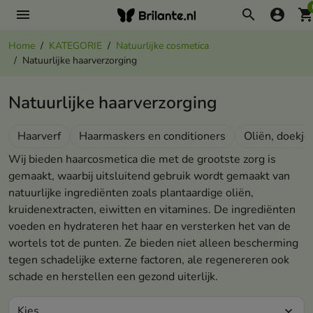
menu
search
account_circle
shopping_ca
Home
KATEGORIE
Natuurlijke cosmetica
Natuurlijke haarverzorging
Natuurlijke haarverzorging
Haarverf
Haarmaskers en conditioners
Oliën, doekje
Wij bieden haarcosmetica die met de grootste zorg is
gemaakt, waarbij uitsluitend gebruik wordt gemaakt van
natuurlijke ingrediënten zoals plantaardige oliën,
kruidenextracten, eiwitten en vitamines. De ingrediënten
voeden en hydrateren het haar en versterken het van de
wortels tot de punten. Ze bieden niet alleen bescherming
tegen schadelijke externe factoren, ale regenereren ook
schade en herstellen een gezond uiterlijk.
Kies
expand_more