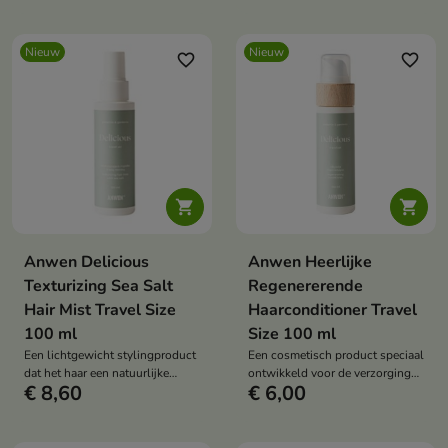
Nieuw
Nieuw
favorite_border
favorite_border


Anwen Delicious
Anwen Heerlijke
Texturizing Sea Salt
Regenererende
Hair Mist Travel Size
Haarconditioner Travel
100 ml
Size 100 ml
Een lichtgewicht stylingproduct
Een cosmetisch product speciaal
dat het haar een natuurlijke
ontwikkeld voor de verzorging
€ 8,60
€ 6,00
textuur, volume en een beachy
van droog, beschadigd en
wave-effect geeft.
verzwakt haar.