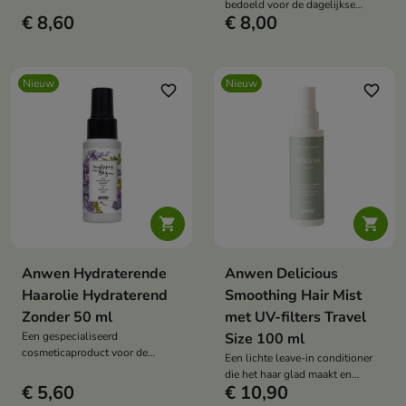
bedoeld voor de dagelijkse
€ 8,60
€ 8,00
verzorging van haar dat
hydratatie en balans nodig heeft.
Nieuw
Nieuw
favorite_border
favorite_border


Anwen Hydraterende
Anwen Delicious
Haarolie Hydraterend
Smoothing Hair Mist
Zonder 50 ml
met UV-filters Travel
Een gespecialiseerd
Size 100 ml
cosmeticaproduct voor de
Een lichte leave-in conditioner
verzorging van haar met
die het haar glad maakt en
verschillende porositeiten.
€ 5,60
€ 10,90
pluizigheid vermindert.