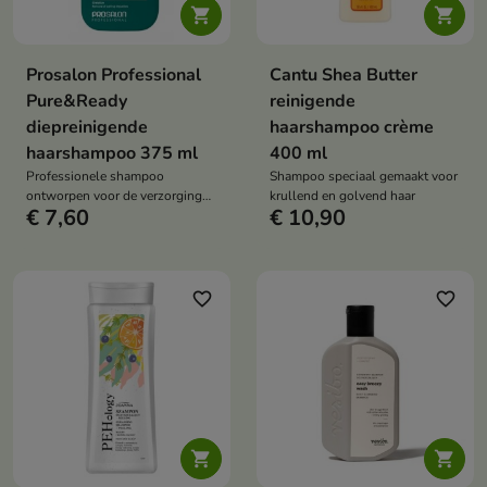


Prosalon Professional
Cantu Shea Butter
Pure&Ready
reinigende
diepreinigende
haarshampoo crème
haarshampoo 375 ml
400 ml
Professionele shampoo
Shampoo speciaal gemaakt voor
ontworpen voor de verzorging
krullend en golvend haar
€ 7,60
€ 10,90
van alle haartypes
favorite_border
favorite_border

