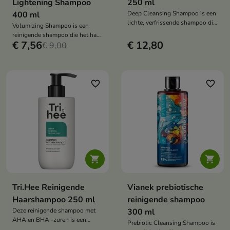
Lightening Shampoo
250 ml
400 ml
Deep Cleansing Shampoo is een
lichte, verfrissende shampoo die
Volumizing Shampoo is een
de hoofdhuid effectief reinigt,
reinigende shampoo die het haar
het haar vanaf de wortels lift en
€ 7,56
€ 12,80
vanaf de wortels lift, waardoor
€ 9,00
zichtbaar volume geeft. Het haar
het lichter aanvoelt en een
voelt zacht, licht en fris aan.
vollere uitstraling krijgt.
favorite_border
favorite_border


Tri.Hee Reinigende
Vianek prebiotische
Haarshampoo 250 ml
reinigende shampoo
Deze reinigende shampoo met
300 ml
AHA en BHA -zuren is een
Prebiotic Cleansing Shampoo is
intensief reinigend product dat