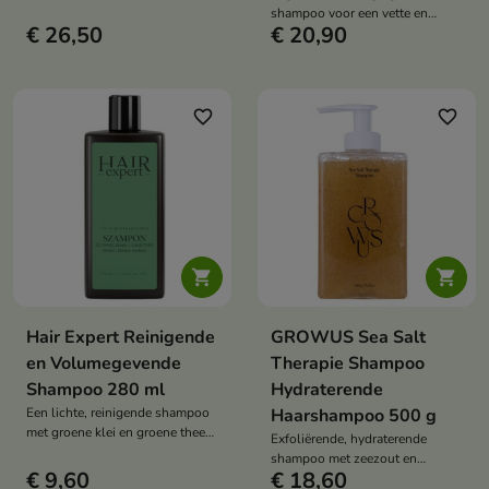
overmatige talgproductie
shampoo voor een vette en
vermindert en het haar langer fris
€ 26,50
€ 20,90
gevoelige hoofdhuid die de
houdt.
talgproductie reguleert, roos
vermindert, irritaties kalmeert en
de balans van het microbioom
herstelt.
favorite_border
favorite_border


Hair Expert Reinigende
GROWUS Sea Salt
en Volumegevende
Therapie Shampoo
Shampoo 280 ml
Hydraterende
Een lichte, reinigende shampoo
Haarshampoo 500 g
met groene klei en groene thee
Exfoliërende, hydraterende
die de hoofdhuid verfrist,
shampoo met zeezout en
volume aan het haar geeft en het
€ 9,60
€ 18,60
algenextracten die de