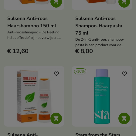


Sulsena Anti-roos
Sulsena Anti-roos
Haarshampoo 150 ml
Shampoo-Haarpasta
Anti-roosshampoo - De Peeling
75 ml
helpt effectief bij het verwijderen
De 2-in-1 anti-roos shampoo-
van vette roos, reinigt de
pasta is een product voor de
hoofdhuid, reguleert de
€ 12,60
€ 8,00
verzorging van de hoofdhuid
talgproductie en helpt jeuk en
met roos. Het helpt roos te
ongemak te verminderen.
verminderen, de talgproductie te
reguleren en de gezonde
-16%
uitstraling van het haar te
favorite_border
favorite_border
ondersteunen.


Sulsena Anti-
Stars from the Stars