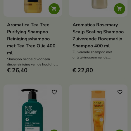


Aromatica Tea Tree
Aromatica Rosemary
Purifying Shampoo
Scalp Scaling Shampoo
Reinigingsshampoo
Zuiverende Rozemarijn
met Tea Tree Olie 400
Shampoo 400 ml
ml
Zuiverende shampoo met
ontstekingsremmende,
Shampoo bedoeld voor een
regenererende en stimulerende
diepe reiniging van de hoofdhuid
werking op de hoofdhuid
€ 26,40
€ 22,80
en het haar
favorite_border
favorite_border