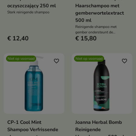
oczyszczający 250 ml
Haarschampoo met
Sterk reinigende shampoo
gemberwortelextract
500 ml
Reinigende shampoo met
gember ondersteunt de
€ 12,40
€ 15,80
regeneratie, hydratatie en
versterking van haar en
hoofdhuid en zorgt voor een
comfortabele hoofdhuid.
Niet op voorraad
Niet op voorraad
favorite_border
favorite_border
CP-1 Cool Mint
Joanna Herbal Bomb
Shampoo Verfrissende
Reinigende