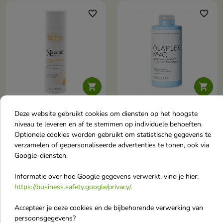
favorite_border
favorite_border


Nacomi Next Level
Olaplex No.4C Bond
Deze website gebruikt cookies om diensten op het hoogste
niveau te leveren en af te stemmen op individuele behoeften.
Dermo Reinigende en
Maintenance Szampon
Optionele cookies worden gebruikt om statistische gegevens te
Verfrissende
do włosów
verzamelen of gepersonaliseerde advertenties te tonen, ook via
Haarshampoo 250 ml
oczyszczający 250 ml
Google-diensten.
Een diep reinigende shampoo
die talg en onzuiverheden
Informatie over hoe Google gegevens verwerkt, vind je hier:
€ 10,90
€ 25,40
verwijdert, de hoofdhuid verfrist
https://business.safety.google/privacy/
.
en het haar weer licht en volume
geeft.
Accepteer je deze cookies en de bijbehorende verwerking van
favorite_border
favorite_border
persoonsgegevens?