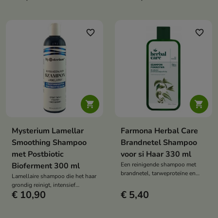
haar langdurig licht houdt
talgproductie reguleert, de
zonder het te verzwaren.
hoofdhuid reinigt, volume geeft
en de frisheid van si haar langer
behoudt.
favorite_border
favorite_border


Mysterium Lamellar
Farmona Herbal Care
Smoothing Shampoo
Brandnetel Shampoo
met Postbiotic
voor si Haar 330 ml
Bioferment 300 ml
Een reinigende shampoo met
brandnetel, tarweproteïne en
Lamellaire shampoo die het haar
zink PCA die de hoofdhuid
grondig reinigt, intensief
verfrist en het haar licht, zacht
€ 10,90
€ 5,40
hydrateert en glad maakt,
en vol natuurlijke glans maakt.
waardoor het een soepel effect
krijgt en een gezonde glans.