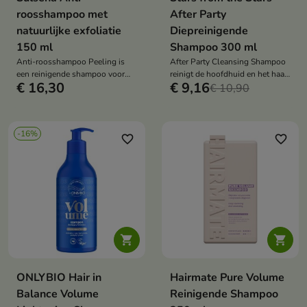
roosshampoo met
After Party
natuurlijke exfoliatie
Diepreinigende
150 ml
Shampoo 300 ml
Anti-roosshampoo Peeling is
After Party Cleansing Shampoo
een reinigende shampoo voor
reinigt de hoofdhuid en het haar
€ 16,30
€ 9,16
hoofdhuiden die gevoelig zijn
grondig, verwijdert overtollig
€ 10,90
voor vette roos. De shampoo
talg en stylingresten en herstelt
helpt roos te verminderen, de
het volume.
talgproductie te reguleren en de
-16%
hoofdhuid te verfrissen.
favorite_border
favorite_border


ONLYBIO Hair in
Hairmate Pure Volume
Balance Volume
Reinigende Shampoo