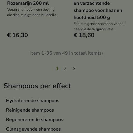
Rozemarijn 200 ml
en verzachtende
Vegan shampoo – een peeling
shampoo voor haar en
die diep reinigt, dode huidcellen
hoofdhuid 500 g
verwijdert en de talgproductie
Een reinigende shampoo voor si
reguleert dankzij Dode Zeezout
haar die de talgproductie
en het Ormagel XPU-complex,
€ 16,30
€ 18,60
reguleert, de hoofdhuid
terwijl de huid tegelijkertijd
exfolieert, volume geeft en de
gehydrateerd en gekalmeerd
frisheid van je kapsel langer
wordt.
behoudt.
Item 1-36 van 49 in totaal item(s)
1
2

Shampoos per effect
Hydraterende shampoos
Reinigende shampoos
Regenererende shampoos
Glansgevende shampoos