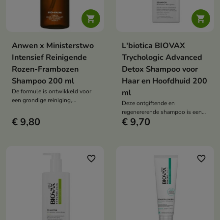


Anwen x Ministerstwo
L'biotica BIOVAX
Intensief Reinigende
Trychologic Advanced
Rozen-Frambozen
Detox Shampoo voor
Shampoo 200 ml
Haar en Hoofdhuid 200
De formule is ontwikkeld voor
ml
een grondige reiniging,
Deze ontgiftende en
waardoor het haar wordt
regenererende shampoo is een
voorbereid op verdere
€ 9,80
€ 9,70
product voor zwaar haar, haar
verzorging.
dat volume mist en een
hoofdhuid die grondig gereinigd,
verfrist en geregenereerd moet
worden.
favorite_border
favorite_border