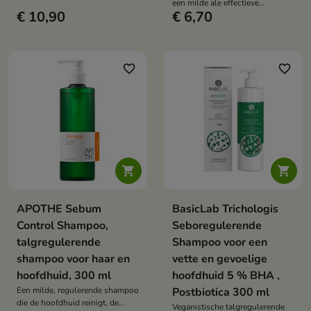
een milde ale effectieve
overtollig talg, dode huidcellen
€ 10,90
€ 6,70
shampoo, speciaal ontwikkeld
en onzuiverheden verwijdert. Het
voor alle haartypes, met name si
herstelt de balans van de
haar. Het reinigt de hoofdhuid,
hoofdhuid en laat het haar licht,
reguleert de talgproductie en
fris en vol vitaliteit aanvoelen.
ondersteunt het natuurlijke
favorite_border
favorite_border
microbioom van de huid dankzij
de prebiotische inuline.


APOTHE Sebum
BasicLab Trichologis
Control Shampoo,
Seboregulerende
talgregulerende
Shampoo voor een
shampoo voor haar en
vette en gevoelige
hoofdhuid, 300 ml
hoofdhuid 5 % BHA ,
Een milde, regulerende shampoo
Postbiotica 300 ml
die de hoofdhuid reinigt, de
Veganistische talgregulerende