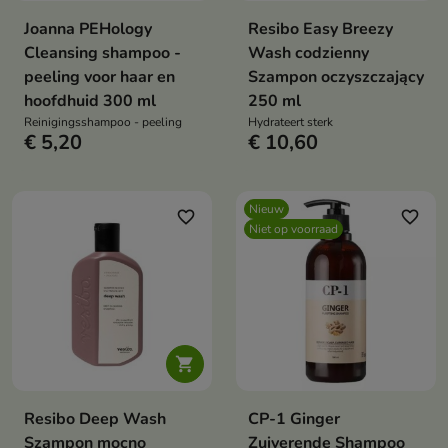
Joanna PEHology
Resibo Easy Breezy
Cleansing shampoo -
Wash codzienny
peeling voor haar en
Szampon oczyszczający
hoofdhuid 300 ml
250 ml
Reinigingsshampoo - peeling
Hydrateert sterk
€ 5,20
€ 10,60
Nieuw
favorite_border
favorite_border
Niet op voorraad

Resibo Deep Wash
CP-1 Ginger
Szampon mocno
Zuiverende Shampoo