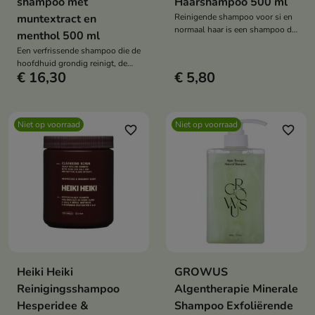
shampoo met
Haarshampoo 500 ml
muntextract en
Reinigende shampoo voor si en
normaal haar is een shampoo die
menthol 500 ml
speciaal is ontwikkeld om de
Een verfrissende shampoo die de
hoofdhuid en het haar grondig te
hoofdhuid grondig reinigt, de
reinigen.
€ 16,30
€ 5,80
talgproductie reguleert en een
langdurig gevoel van frisheid en
verkoeling geeft.
Niet op voorraad
Niet op voorraad
favorite_border
favorite_border
Heiki Heiki
GROWUS
Reinigingsshampoo
Algentherapie Minerale
Hesperidee &
Shampoo Exfoliërende