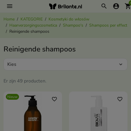
menu
search
account_circle
shopping_ca
Home
KATEGORIE
Kosmetyki do włosów
Haarverzorgingscosmetica
Shampoo's
Shampoos per effect
Reinigende shampoos
Reinigende shampoos
Kies
expand_more
Er zijn 49 producten.
Nieuw
favorite_border
favorite_border