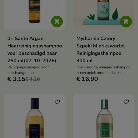


dr. Sante Argan
Mydlarnia Cztery
Haarreinigingsshampoo
Szpaki Mierikswortel
voor beschadigd haar
Reinigingsshampoo
250 ml(07-10-2026)
300 ml
Reinigingsshampoo voor
Mierikswortelreinigingsshampoo
beschadigd haar
is een uniek product dat een
€ 3,15
€ 16,90
€ 4,20
diepe reiniging van de hoofdhuid
effectief combineert met
intensieve haarverzorging.
favorite_border
favorite_border