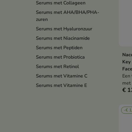
Serums met Collageen
Serums met AHA/BHA/PHA-
zuren
Serums met Hyaluronzuur
Serums met Niacinamide
Serums met Peptiden
Naco
Serums met Probiotica
Key 
Serums met Retinol
Face
Een 
Serums met Vitamine C
met 
Serums met Vitamine E
€ 1
voor
glad
natuu
-€ 1
onde
irrit