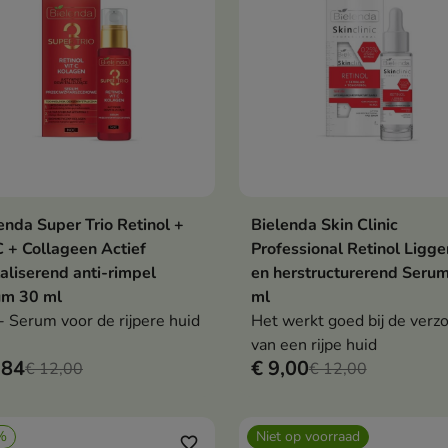
enda Super Trio Retinol +
Bielenda Skin Clinic
In winkelwagen
In winkelwag


C + Collageen Actief
Professional Retinol Ligg
taliserend anti-rimpel
en herstructurerend Seru
um 30 ml
ml
- Serum voor de rijpere huid
Het werkt goed bij de verz
van een rijpe huid
,84
€ 9,00
€ 12,00
€ 12,00
%
Niet op voorraad
favorite_border