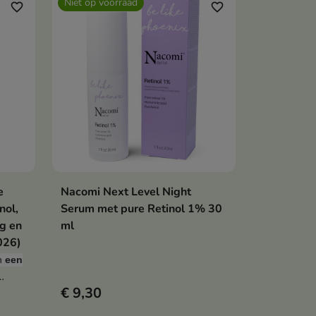
Niet op voorraad
favorite_border
favorite_border
e
Nacomi Next Level Night
Bekijk details
nol,
Serum met pure Retinol 1% 30
g en
ml
026)
n
een
€ 9,30
mitaat
ieve