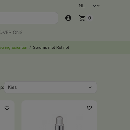
account_circle
shopping_cart
0
OVER ONS
ve ingrediënten
Serums met Retinol
Kies
p:
expand_more
favorite_border
favorite_border