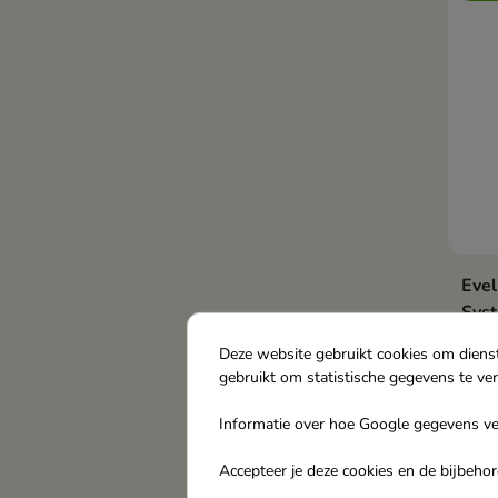
Evel
Syst
Ser
Deze website gebruikt cookies om diens
He
gebruikt om statistische gegevens te ve
ste
Informatie over hoe Google gegevens ver
se
€ 6
pr
Accepteer je deze cookies en de bijbeh