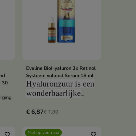
Eveline BioHyaluron 3x Retinol
en
In winkelwagen

end
Systeem vullend Serum 18 ml
Hyaluronzuur is een
m 30
wonderbaarlijke
orging
substantie die de
teint verjongt,
€ 6,87
€ 7,80
verstevigt en
egaliseert
Niet op voorraad
favorite_border
favorite_border