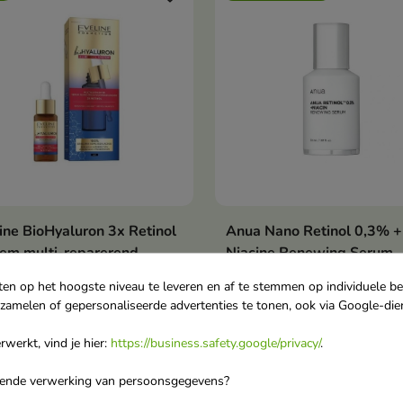
ine BioHyaluron 3x Retinol
Anua Nano Retinol 0,3% +
In winkelwagen
Bekijk details

em multi-reparerend
Niacine Renewing Serum
um 18 ml
Gladmakend en verhelder
ten op het hoogste niveau te leveren en af te stemmen op individuele b
t drievoudig
serum met Retinol 30 ml
rzamelen of gepersonaliseerde advertenties te tonen, ook via Google-die
Intensief serum met
rke Retinol in
gladmakende en verhelder
werkt, vind je hier:
https://business.safety.google/privacy/
.
rum is een
,87
€ 32,00
€ 7,80
eigenschappen, perfect voo
achtig verjongend
avondverzorging
orende verwerking van persoonsgegevens?