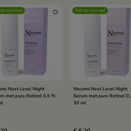
anti-rimpel en corrigerende
 op voorraad
Niet op voorraad
favorite_border
eigenschappen Door
huidvernieuwing te stimuleren,
verbetert het zichtbaar de stru
en stevigheid, maakt het glad 
vermindert het de zichtbaarhei
poriën en rimpels.
mi Next Level Night
Nacomi Next Level Night
Bekijk details
Bekijk details
m met pure Retinol 0,5 %
Serum met pure Retinol 0
ml
30 ml
,20
€ 6,20