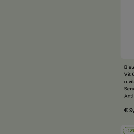
Biel
Vit 
revi
Ser
Anti
€ 9
-12