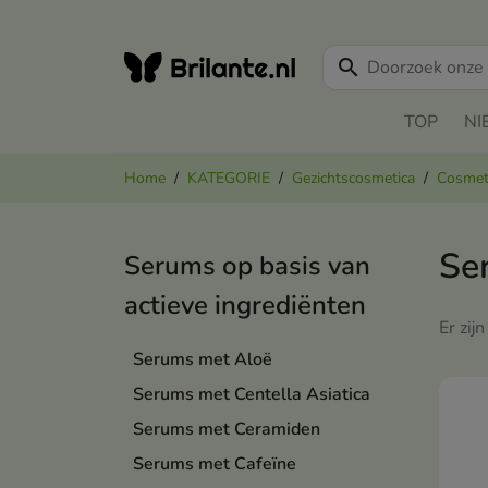
search
TOP
NI
Home
KATEGORIE
Gezichtscosmetica
Cosmeti
Se
Serums op basis van
actieve ingrediënten
Er zij
Serums met Aloë
Serums met Centella Asiatica
Serums met Ceramiden
Serums met Cafeïne