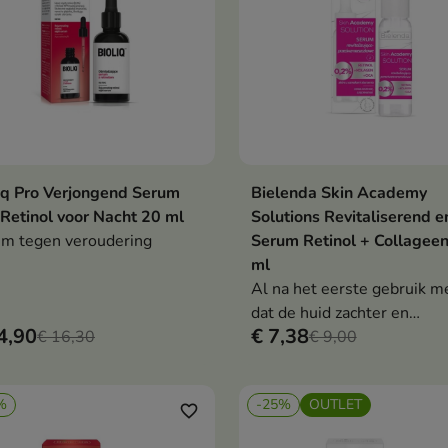
iq Pro Verjongend Serum
Bielenda Skin Academy
In winkelwagen
In winkelwag


Retinol voor Nacht 20 ml
Solutions Revitaliserend e
m tegen veroudering
Serum Retinol + Collagee
ml
Al na het eerste gebruik me
dat de huid zachter en
4,90
€ 7,38
€ 16,30
hydraterender wordt
€ 9,00
%
-25%
OUTLET
favorite_border