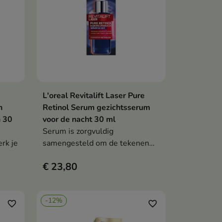
elasticiteit heeft.
L'oreal Revitalift Laser Pure
en
In winkelwagen

n
Retinol Serum gezichtsserum
n 30
voor de nacht 30 ml
Serum is zorgvuldig
rk je
samengesteld om de tekenen
van huidveroudering effectief te
€ 23,80
verminderen
-12%
favorite_border
favorite_border