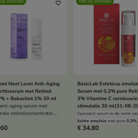
 op voorraad
Niet op voorraad
favorite_border
mi Next Level Anti-Aging
BasicLab Esteticus emulsi
Bekijk details
Bekijk details
chtsserum met Retinol
Serum met 0,3% pure Reti
5% + Bakuchiol 1% 30 ml
3% Vitamine C vernieuwin
anti-aging serum met
stimulatie 30 ml(31-08-2
male retinolconcentratie.
Specialist serum
in de vorm va
ect voor het behoud van de
lichte emulsie
met pure
0,3%
,60
€ 34,80
cten van een
retinol
,
ascorbyl tetraisopal
nolbehandeling.
co-
en
enzym
Q10
heeft effect