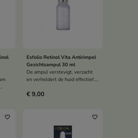
inol
Esfolio Retinol Vita Antirimpel
en
In winkelwagen

Gezichtsampul 30 ml
De ampul verstevigt, verzacht
rum
en verheldert de huid effectief.
Het ondersteunt de
€ 9,00
collageenproductie, vermindert
t de
rimpels en verkleuringen en
herstelt de stevigheid en
vitaliteit van de teint – ideaal
favorite_border
favorite_border
voor een rijpere huid die een
gebrek aan uitstraling en