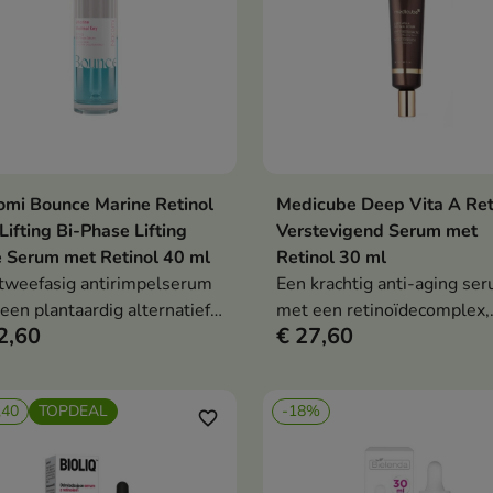
mi Bounce Marine Retinol
Medicube Deep Vita A Ret
In winkelwagen
In winkelwag


Lifting Bi-Phase Lifting
Verstevigend Serum met
 Serum met Retinol 40 ml
Retinol 30 ml
tweefasig antirimpelserum
Een krachtig anti-aging se
een plantaardig alternatief
met een retinoïdecomplex,
2,60
€ 27,60
 retinol dat de huid
niacinamide en bakuchiol –
maakt, verstevigt en een
verzacht rimpels, egaliseer
rlijk liftend effect
huidtint en verhoogt de
,40
TOPDEAL
-18%
rsteunt zonder risico op
stevigheid van de huid.
favorite_border
atie.