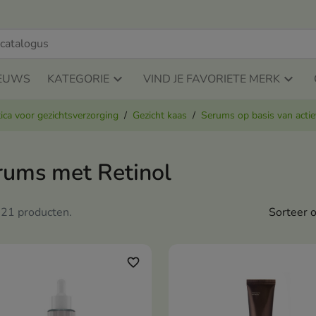
EUWS
KATEGORIE
VIND JE FAVORIETE MERK
ca voor gezichtsverzorging
Gezicht kaas
Serums op basis van actie
rums met Retinol
n 21 producten.
Sorteer o
favorite_border