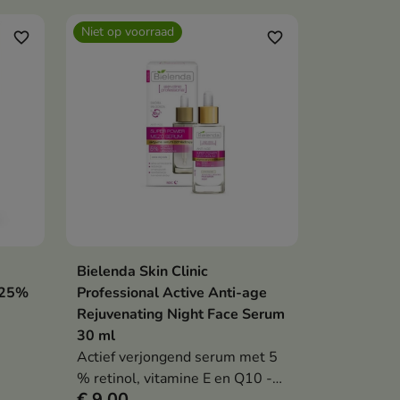
Niet op voorraad
favorite_border
favorite_border
ctuur
en
d van
Bielenda Skin Clinic
Bekijk details
,25%
Professional Active Anti-age
Rejuvenating Night Face Serum
30 ml
Actief verjongend serum met 5
% retinol, vitamine E en Q10 -
€ 9,00
liposomen maakt de teint