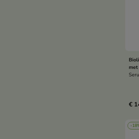
Biol
met 
Seru
€ 1
-18