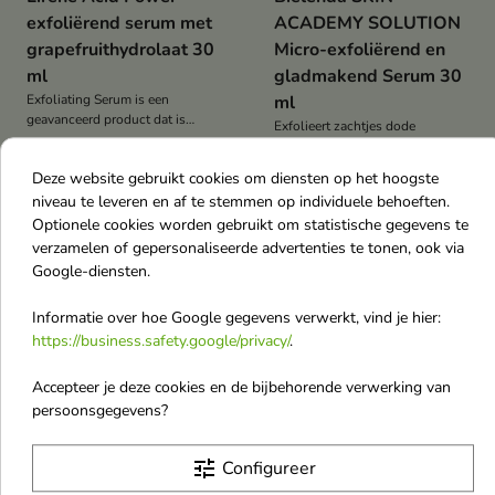
exfoliërend serum met
ACADEMY SOLUTION
grapefruithydrolaat 30
Micro-exfoliërend en
ml
gladmakend Serum 30
Exfoliating Serum is een
ml
geavanceerd product dat is
Exfolieert zachtjes dode
ontworpen om de voor acne
huidcellen en onthult een frisse
gevoelige en verkleurde huid te
€ 5,45
€ 7,38
€ 6,20
en stralende huid
€ 9,00
Deze website gebruikt cookies om diensten op het hoogste
verzorgen
niveau te leveren en af te stemmen op individuele behoeften.
Optionele cookies worden gebruikt om statistische gegevens te
-18%
Niet op voorraad
verzamelen of gepersonaliseerde advertenties te tonen, ook via
favorite_border
favorite_border
Google-diensten.
Informatie over hoe Google gegevens verwerkt, vind je hier:
https://business.safety.google/privacy/
.
Accepteer je deze cookies en de bijbehorende verwerking van
persoonsgegevens?

tune
Configureer
Bielenda GOOD SKIN
Kaine Rosemary AHA