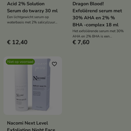
Acid 2% Solution
Dragon Blood!
Serum do twarzy 30 ml
Exfoliërend serum met
Een lichtgewicht serum op
30% AHA en 2% %
waterbasis met 2% salicylzuur
BHA -complex 18 ml
dat de poriën effectief reinigt,
Het exfoliërende serum met 30%
onzuiverheden vermindert en de
AHA en 2% BHA is een
strijd tegen acne ondersteunt.
€ 12,40
€ 7,60
intensieve nachtbehandeling die
Het exfolieert, werkt
de huid gladmaakt,
ontstekingsremmend en
onvolkomenheden vermindert en
verheldert de teint, waardoor de
de huid haar stralende teint
huid weer puur en in balans
Niet op voorraad
teruggeeft.
favorite_border
komt.
Nacomi Next Level
Exfoliating Night Face