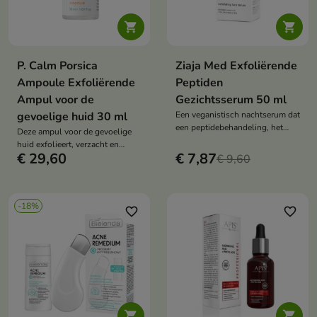


P. Calm Porsica
Ziaja Med Exfoliërende
Ampoule Exfoliërende
Peptiden
Ampul voor de
Gezichtsserum 50 ml
gevoelige huid 30 ml
Een veganistisch nachtserum dat
een peptidebehandeling, het
Deze ampul voor de gevoelige
antioxidant vitamine C-derivaat
huid exfolieert, verzacht en
SAP en exfoliërende
€ 29,60
€ 7,87
reinigt de poriën op milde wijze.
€ 9,60
ingrediënten combineert. De
De formule met 76,38% Centella
formule met 1% glycolzuur,
Asiatica-extract, niacinamide,
lactobionzuur, hyaluronzuur en
retinol, papaïne, bromelaïne en
panthenol helpt de opperhuid te
-18%
hyaluronzuur helpt mee-eters te
favorite_border
favorite_border
verfrissen, glad te maken en te
verminderen en de huidtextuur te
verhelderen, voor een stralende
verbeteren.
en uitgeruste uitstraling.

