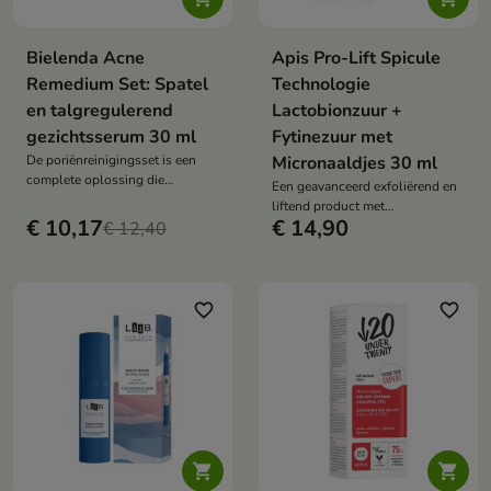
Bielenda Acne
Apis Pro-Lift Spicule
Remedium Set: Spatel
Technologie
en talgregulerend
Lactobionzuur +
gezichtsserum 30 ml
Fytinezuur met
De poriënreinigingsset is een
Micronaaldjes 30 ml
complete oplossing die
Een geavanceerd exfoliërend en
mechanische reiniging
liftend product met
combineert met talgregulerende
€ 10,17
€ 14,90
€ 12,40
microneedles en zuren dat de
verzorging, waardoor mee-eters
huid gladmaakt, regenereert en
worden verminderd en de huid
intensief verjongt.
weer gladder wordt.
favorite_border
favorite_border

