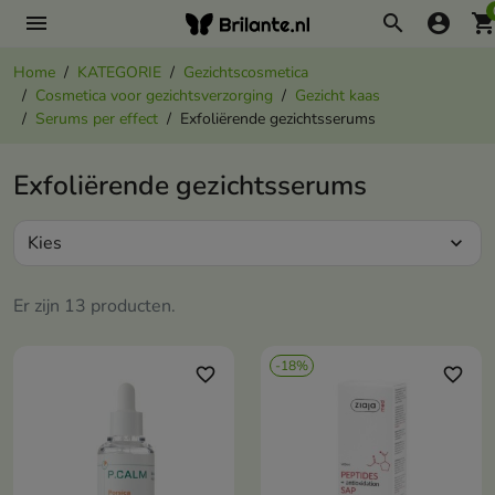
menu
search
account_circle
shopping_ca
Home
KATEGORIE
Gezichtscosmetica
Cosmetica voor gezichtsverzorging
Gezicht kaas
Serums per effect
Exfoliërende gezichtsserums
Exfoliërende gezichtsserums
Kies
expand_more
Er zijn 13 producten.
-18%
favorite_border
favorite_border