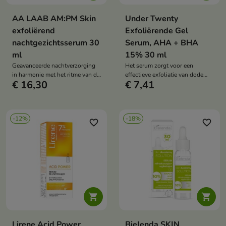
AA LAAB AM:PM Skin
Under Twenty
exfoliërend
Exfoliërende Gel
nachtgezichtsserum 30
Serum, AHA + BHA
ml
15% 30 ml
Geavanceerde nachtverzorging
Het serum zorgt voor een
in harmonie met het ritme van de
effectieve exfoliatie van dode
€ 16,30
€ 7,41
huid - zichtbare verbetering van
huidcellen, het vrijmaken van
de huidconditie vanaf het eerste
poriën en het reguleren van de
gebruik
talgproductie.
-12%
-18%
favorite_border
favorite_border


Lirene Acid Power
Bielenda SKIN