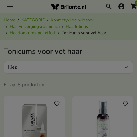
menu
search
account_circle
shopping_ca
Home
KATEGORIE
Kosmetyki do włosów
Haarverzorgingscosmetica
Haarlotions
Haartonicums per effect
Tonicums voor vet haar
Tonicums voor vet haar
Kies
expand_more
Er zijn 8 producten.
favorite_border
favorite_border