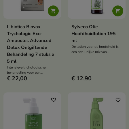


L'biotica Biovax
Sylveco Olie
Trychologic Exo-
Hoofdhuidlotion 195
Ampoules Advanced
ml
Detox Ontgiftende
De lotion voor de hoofdhuid is
een natuurlijke mix van
Behandeling 7 stuks x
plantaardige en etherische oliën
5 ml
die de haarzakjes versterkt, de
Intensieve trichologische
haargroei stimuleert en helpt de
behandeling voor een
balans van de hoofdhuid te
€ 22,00
€ 12,90
seborroïsche hoofdhuid die snel
herstellen.
si wordt, met een neiging tot
roos, jeuk en volumeverlies.
favorite_border
favorite_border